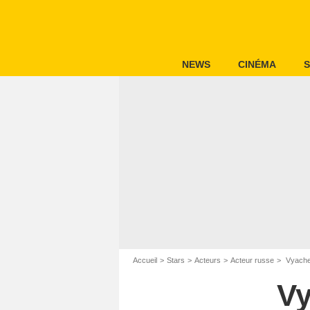
NEWS
CINÉMA
S
Accueil
Stars
Acteurs
Acteur russe
Vyache
Vy