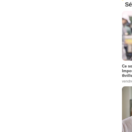
Sé
Ce so
Impos
thrill
vendr