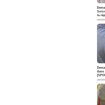
Demai
Soizi
la ré
vendr
Demai
dans 
[SPO
vendr