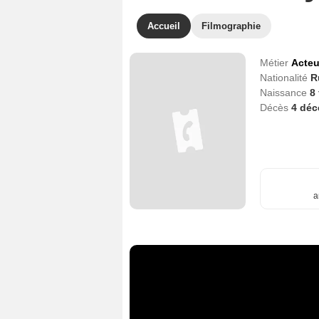
Accueil
Filmographie
Métier
Acteu
Nationalité
R
Naissance
8 
Décès
4 dé
a