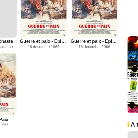
chaste
Guerre et paix - Episode 2: Natacha Rostova
Guerre et paix - Episodes 3 et 4 : 1812 et Pierre Bezoukhov
inconnue
16 décembre 1966
16 décembre 1966
Paix
A 
 1966