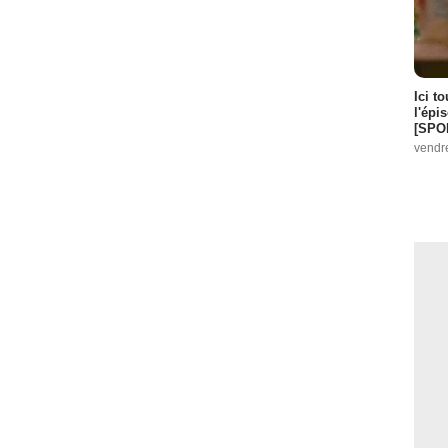
Ici t
l'épi
[SPO
vendr