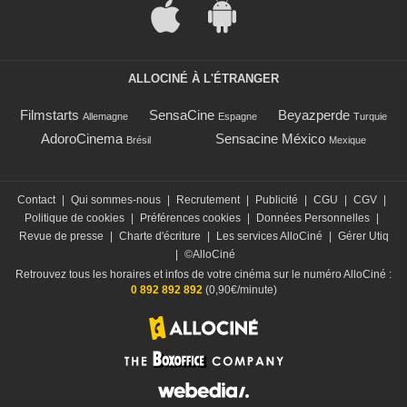
ALLOCINÉ À L'ÉTRANGER
Filmstarts
SensaCine
Beyazperde
Allemagne
Espagne
Turquie
AdoroCinema
Sensacine México
Brésil
Mexique
Contact
|
Qui sommes-nous
|
Recrutement
|
Publicité
|
CGU
|
CGV
|
Politique de cookies
|
Préférences cookies
|
Données Personnelles
|
Revue de presse
|
Charte d'écriture
|
Les services AlloCiné
|
Gérer Utiq
|
©AlloCiné
Retrouvez tous les horaires et infos de votre cinéma sur le numéro AlloCiné :
0 892 892 892
(0,90€/minute)