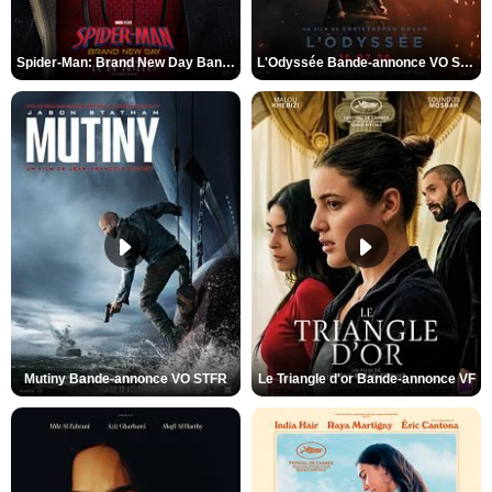
Spider-Man: Brand New Day Bande-annonce VO STFR
L'Odyssée Bande-annonce VO STFR
Mutiny Bande-annonce VO STFR
Le Triangle d'or Bande-annonce VF