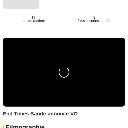
13
8
ans de carrière
films et séries tournés
End Times Bande-annonce VO
Filmographie