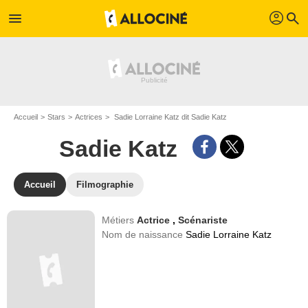
profil
menu
search
Accueil
Stars
Actrices
Sadie Lorraine Katz dit Sadie Katz
Sadie Katz
Accueil
Filmographie
Métiers
Actrice
,
Scénariste
Nom de naissance
Sadie Lorraine Katz