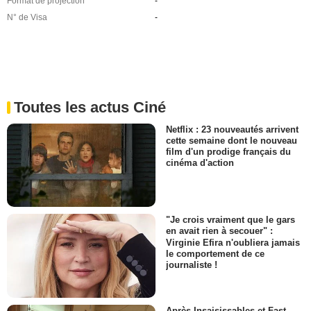
Format de projection
-
N° de Visa
-
Toutes les actus Ciné
Netflix : 23 nouveautés arrivent
cette semaine dont le nouveau
film d'un prodige français du
cinéma d'action
"Je crois vraiment que le gars
en avait rien à secouer" :
Virginie Efira n'oubliera jamais
le comportement de ce
journaliste !
Après Insaisissables et Fast