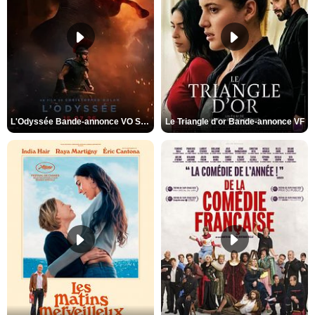
L'Odyssée Bande-annonce VO STFR
Le Triangle d'or Bande-annonce VF