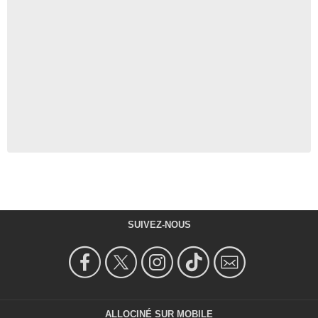
SUIVEZ-NOUS
ALLOCINÉ SUR MOBILE