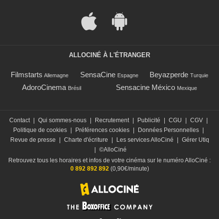
ALLOCINÉ À L'ÉTRANGER
Filmstarts
SensaCine
Beyazperde
Allemagne
Espagne
Turquie
AdoroCinema
Sensacine México
Brésil
Mexique
Contact
|
Qui sommes-nous
|
Recrutement
|
Publicité
|
CGU
|
CGV
|
Politique de cookies
|
Préférences cookies
|
Données Personnelles
|
Revue de presse
|
Charte d'écriture
|
Les services AlloCiné
|
Gérer Utiq
|
©AlloCiné
Retrouvez tous les horaires et infos de votre cinéma sur le numéro AlloCiné :
0 892 892 892
(0,90€/minute)