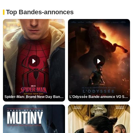
Top Bandes-annonces
Spider-Man: Brand New Day Bande-annonce VO STFR
L'Odyssée Bande-annonce VO STFR