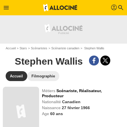
profil
menu
search
Accueil
Stars
Scénaristes
Scénariste canadien
Stephen Wallis
Stephen Wallis
Accueil
Filmographie
Métiers
Scénariste,
Réalisateur,
Producteur
Nationalité
Canadien
Naissance
27 février 1966
Age
60
ans