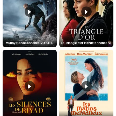
Mutiny Bande-annonce VO STFR
Le Triangle d'or Bande-annonce VF