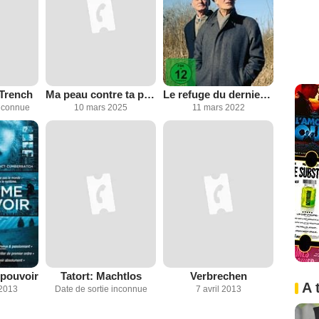
Trench
Ma peau contre ta peau
Le refuge du dernier président
inconnue
10 mars 2025
11 mars 2022
pouvoir
Tatort: Machtlos
Verbrechen
A 
2013
Date de sortie inconnue
7 avril 2013