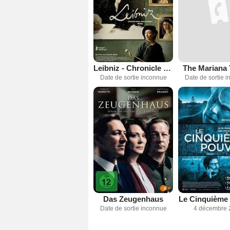
Leibniz - Chronicle of a Lost Painting
The Mariana 
Date de sortie inconnue
Date de sortie 
Das Zeugenhaus
Le Cinquième 
Date de sortie inconnue
4 décembre 