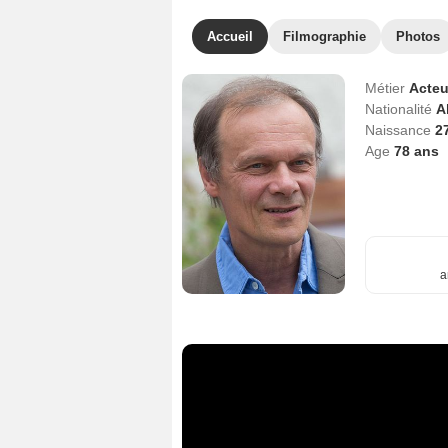
Accueil
Filmographie
Photos
Métier
Acteu
Nationalité
A
Naissance
2
Age
78
ans
a