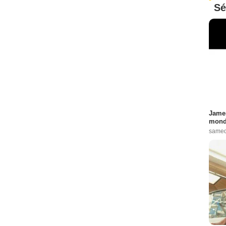
Sé
James
monde
samed