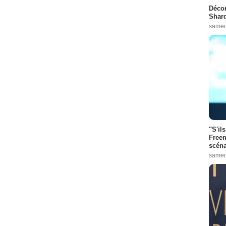
Décon
Shard
samed
"S'il
Freem
scéna
samed