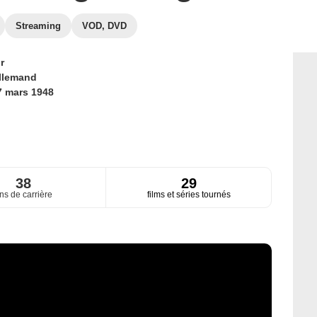
Streaming
VOD, DVD
r
llemand
7 mars 1948
38
29
ns de carrière
films et séries tournés