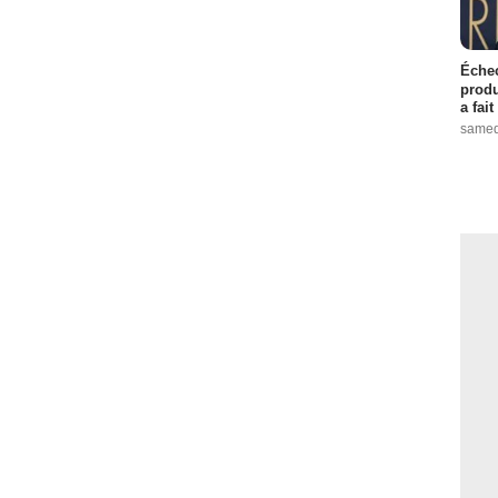
Échec
produ
a fai
samed