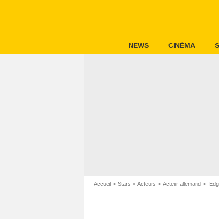
NEWS
CINÉMA
S
Accueil
Stars
Acteurs
Acteur allemand
Edga