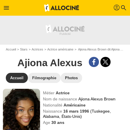
profil
menu
search
Accueil
Stars
Actrices
Actrice américaine
Ajiona Alexus Brown dit Ajiona Alexus
Ajiona Alexus
Accueil
Filmographie
Photos
Métier
Actrice
Nom de naissance
Ajiona Alexus Brown
Nationalité
Américaine
Naissance
16 mars 1996
(Tuskegee,
Alabama, États-Unis)
Age
30
ans