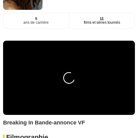
9
11
ans de carrière
films et séries tournés
Breaking In Bande-annonce VF
Filmographie