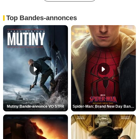
Top Bandes-annonces
Mutiny Bande-annonce VO STFR
Spider-Man: Brand New Day Bande-annonce VO STFR