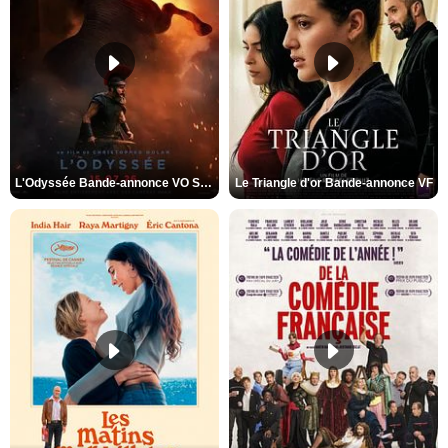
L'Odyssée Bande-annonce VO STFR
Le Triangle d'or Bande-annonce VF