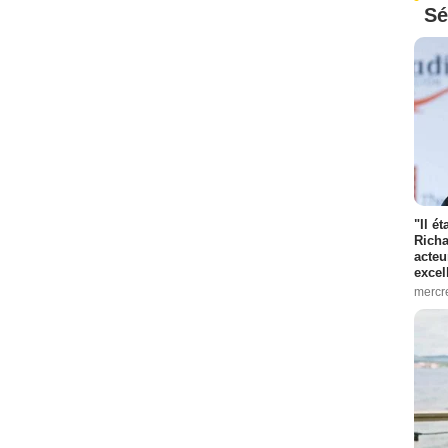
Sé
"Il é
Richa
acteu
excel
mercr