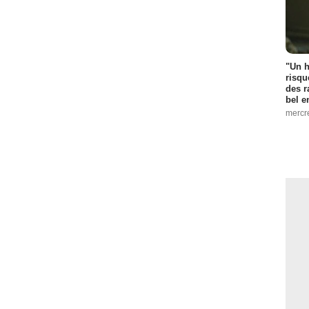
"Un h
risqu
des r
bel 
mercr