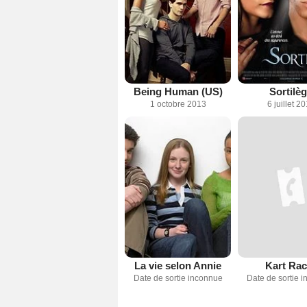
Being Human (US)
Sortilè
1 octobre 2013
6 juillet 2
La vie selon Annie
Kart Rac
Date de sortie inconnue
Date de sortie 