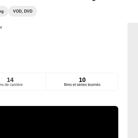
ng
VOD, DVD
r
14
10
ns de carrière
films et séries tournés