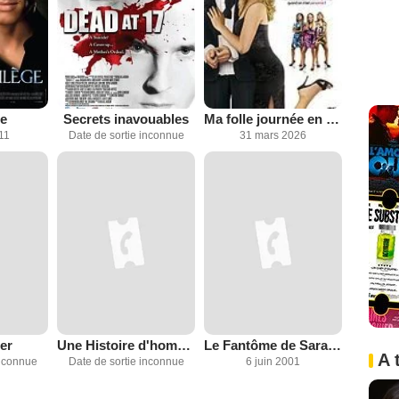
ge
Secrets inavouables
Ma folle journée en vidéo
011
Date de sortie inconnue
31 mars 2026
er
Une Histoire d'hommes
Le Fantôme de Sarah Williams
A 
inconnue
Date de sortie inconnue
6 juin 2001