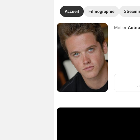
Accueil
Filmographie
Streami
Métier
Acteu
a