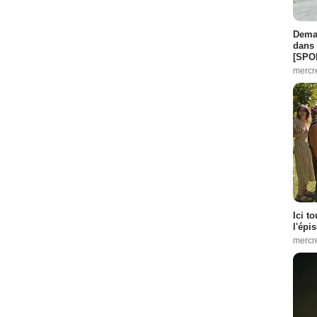
Demai
dans 
[SPO
mercr
Ici t
l'épi
mercr