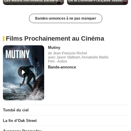
Les Matins merveilleux Bande-annonce VF
De la Comédie-Française Teaser VF
Bandes-annonces à ne pas manquer
Films Prochainement au Cinéma
Mutiny
de Jean-François Richet
avec Jason Statham, Annabelle Wallis
Film - Action
Bande-annonce
Tombé du ciel
La fin d’Oak Street