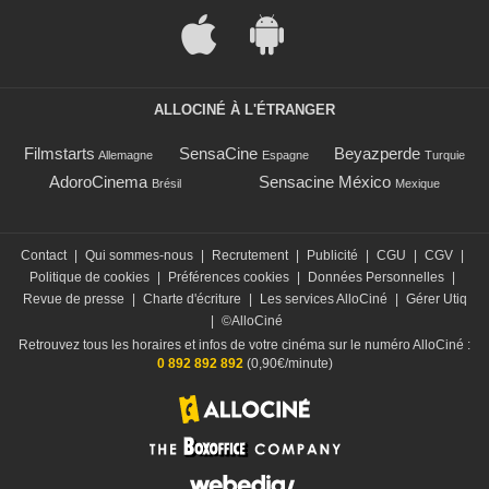
ALLOCINÉ À L'ÉTRANGER
Filmstarts
SensaCine
Beyazperde
Allemagne
Espagne
Turquie
AdoroCinema
Sensacine México
Brésil
Mexique
Contact
|
Qui sommes-nous
|
Recrutement
|
Publicité
|
CGU
|
CGV
|
Politique de cookies
|
Préférences cookies
|
Données Personnelles
|
Revue de presse
|
Charte d'écriture
|
Les services AlloCiné
|
Gérer Utiq
|
©AlloCiné
Retrouvez tous les horaires et infos de votre cinéma sur le numéro AlloCiné :
0 892 892 892
(0,90€/minute)