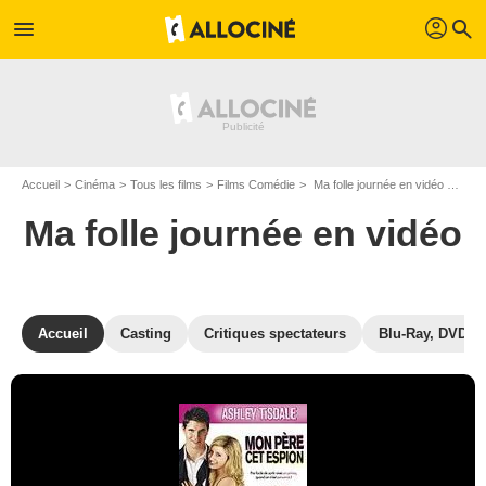
profil
menu
search
Accueil
Cinéma
Tous les films
Films Comédie
Ma folle journée en vidéo de Stephen Herek
Ma folle journée en vidéo
Accueil
Casting
Critiques spectateurs
Blu-Ray, DVD