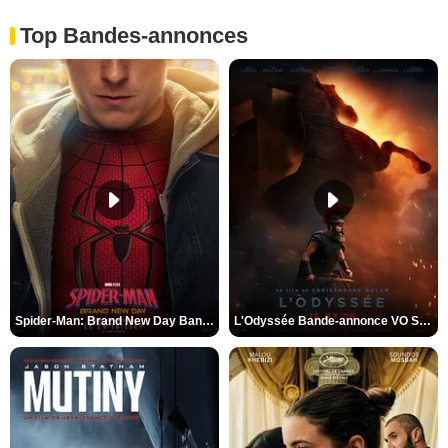
Top Bandes-annonces
Spider-Man: Brand New Day Bande-annonce VO STFR
L'Odyssée Bande-annonce VO STFR