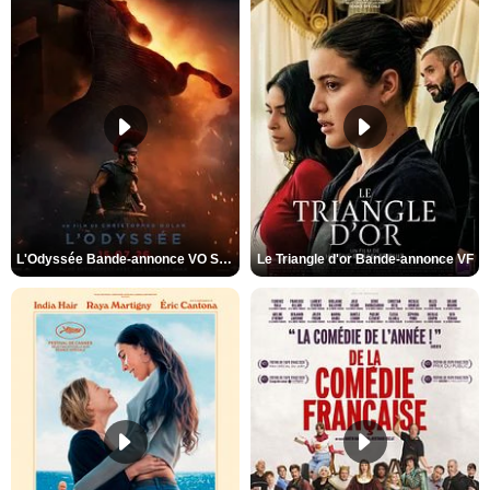
L'Odyssée Bande-annonce VO STFR
Le Triangle d'or Bande-annonce VF