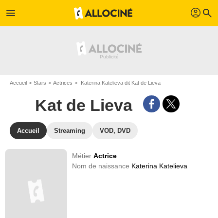
profil
menu
search
Accueil
Stars
Actrices
Katerina Katelieva dit Kat de Lieva
Kat de Lieva
Accueil
Streaming
VOD, DVD
Métier
Actrice
Nom de naissance
Katerina Katelieva