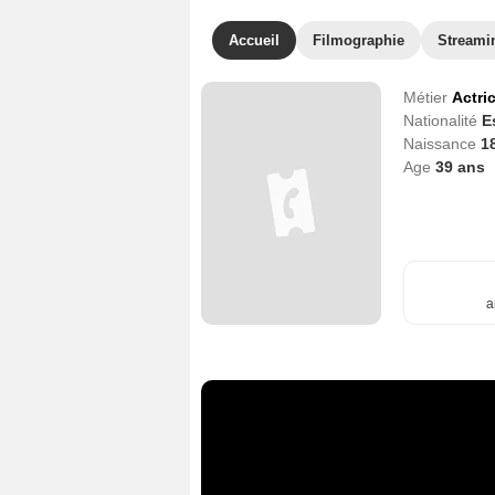
Accueil
Filmographie
Streami
Métier
Actri
Nationalité
E
Naissance
1
Age
39
ans
a