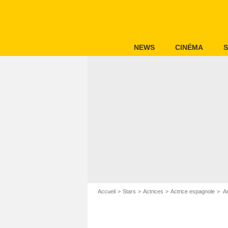
NEWS
CINÉMA
S
Accueil
Stars
Actrices
Actrice espagnole
An