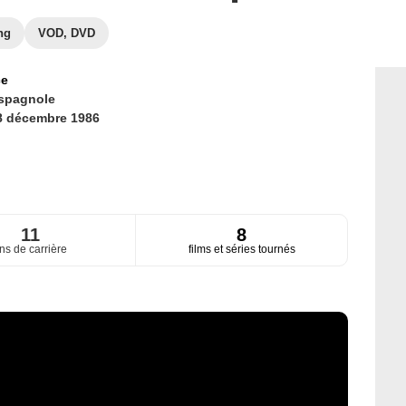
ng
VOD, DVD
ce
spagnole
8 décembre 1986
11
8
ns de carrière
films et séries tournés