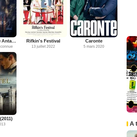
La paradoja de Antares
Rifkin's Festival
Caronte
inconnue
13 juillet 2022
5 mars 2020
(2011)
A 
013