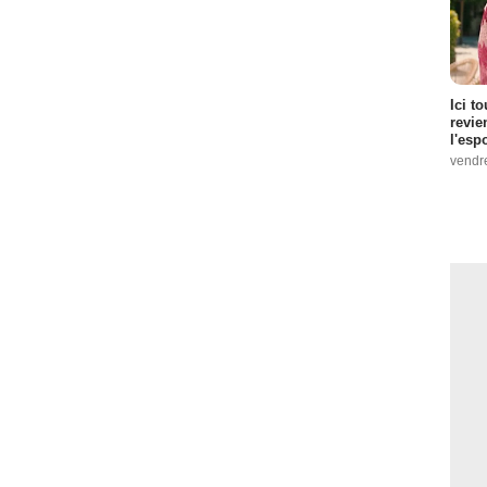
Ici t
revie
l'esp
vendr