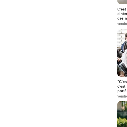
C'est
ciném
des m
vendr
"C’es
c'est 
porté
vendr