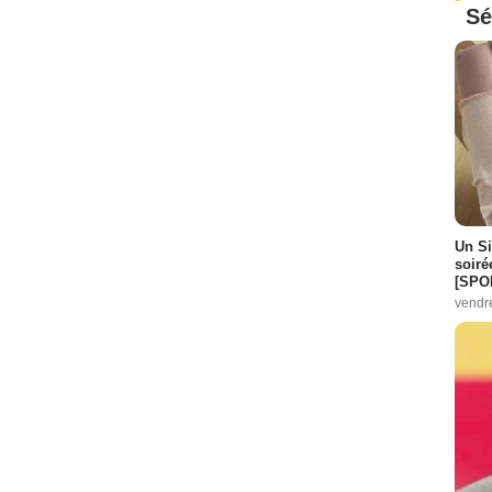
Sé
Un Si
soiré
[SPO
vendr