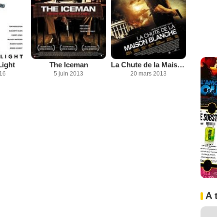
Light
The Iceman
La Chute de la Maison Blanche
016
5 juin 2013
20 mars 2013
A 