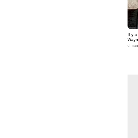
Il y 
Wayne
diman