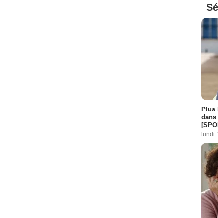
Sé
Plus 
dans 
[SPO
lundi 