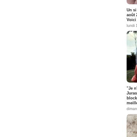
Un si
août 
Voici
lundi 
"Je n
Juras
block
meill
diman