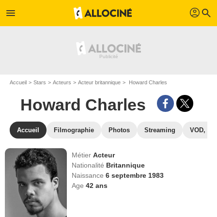
profil
menu
search
Accueil
Stars
Acteurs
Acteur britannique
Howard Charles
Howard Charles
Accueil
Filmographie
Photos
Streaming
VOD, DV
Métier
Acteur
Nationalité
Britannique
Naissance
6 septembre 1983
Age
42
ans