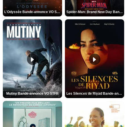
L'Odyssée Bande-annonce VO STFR
Spider-Man: Brand New Day Bande-annonce VO STFR
Mutiny Bande-annonce VO STFR
Les Silences de Riyad Bande-annonce VO STFR