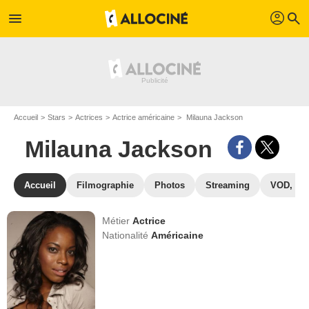
profil
menu
search
Accueil
Stars
Actrices
Actrice américaine
Milauna Jackson
Milauna Jackson
Accueil
Filmographie
Photos
Streaming
VOD, DV
Métier
Actrice
Nationalité
Américaine