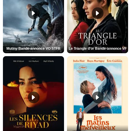
Mutiny Bande-annonce VO STFR
Le Triangle d'or Bande-annonce VF