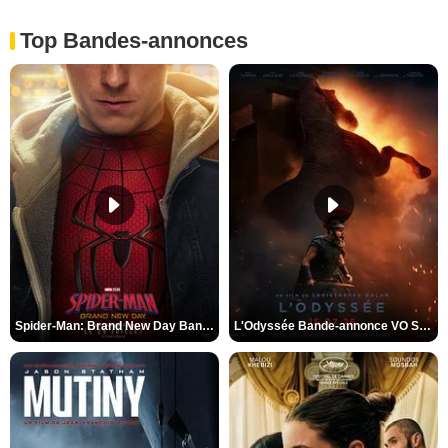
Top Bandes-annonces
Spider-Man: Brand New Day Bande-annonce VO STFR
L'Odyssée Bande-annonce VO STFR