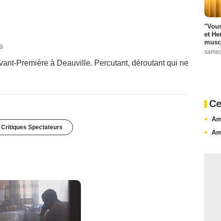
"Vous
et He
muscl
19
samed
Avant-Première à Deauville. Percutant, déroutant qui ne
Ce
Am
 Critiques Spectateurs
Am