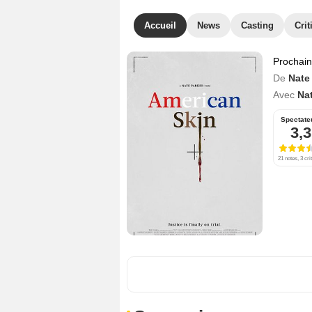
Accueil
News
Casting
Crit
Prochai
De
Nate
Avec
Na
Spectate
3,3
21 notes, 3 cri