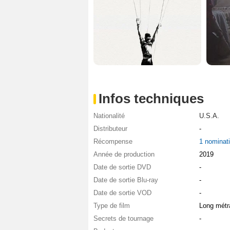
Infos techniques
Nationalité
U.S.A.
Distributeur
-
Récompense
1 nominat
Année de production
2019
Date de sortie DVD
-
Date de sortie Blu-ray
-
Date de sortie VOD
-
Type de film
Long métr
Secrets de tournage
-