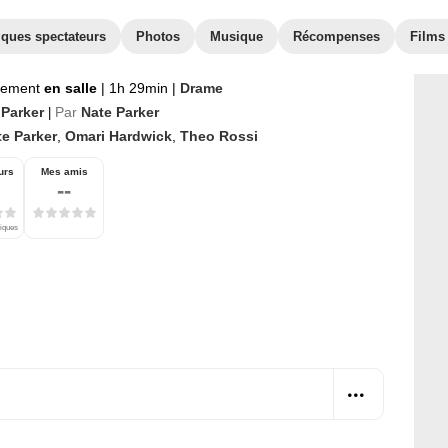
iques spectateurs
Photos
Musique
Récompenses
Films 
nement
en salle
|
1h 29min
|
Drame
 Parker
Par
Nate Parker
|
te Parker
,
Omari Hardwick
,
Theo Rossi
urs
Mes amis
--
tiques