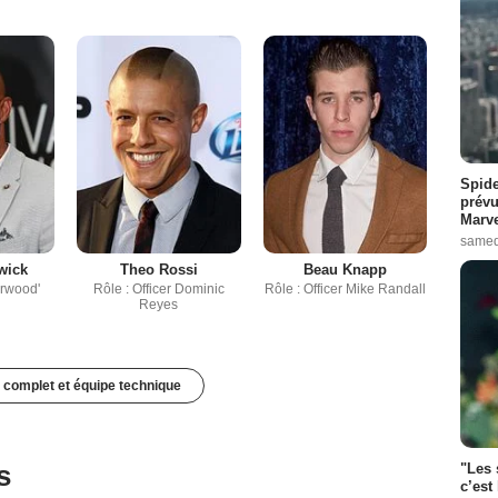
Spide
prévu
Marve
samed
wick
Theo Rossi
Beau Knapp
erwood'
Rôle : Officer Dominic
Rôle : Officer Mike Randall
Reyes
 complet et équipe technique
s
"Les 
c’est