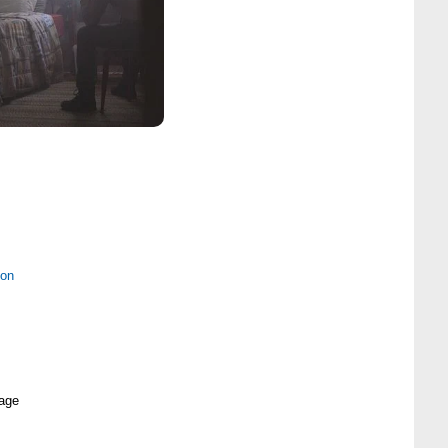
ion
age