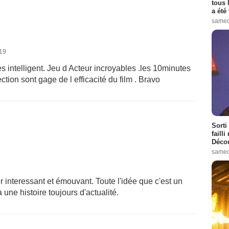
tous 
a été 
samed
019
ès intelligent. Jeu d Acteur incroyables .les 10minutes
ection sont gage de l efficacité du film . Bravo
Sorti
failli
Décou
samed
er interessant et émouvant. Toute l'idée que c'est un
une histoire toujours d'actualité.