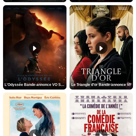
L'Odyssée Bande-annonce VO STFR
Le Triangle d'or Bande-annonce VF