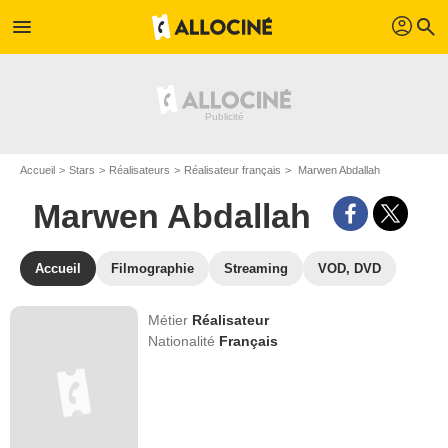
profil
menu
search
Accueil
Stars
Réalisateurs
Réalisateur français
Marwen Abdallah
Marwen Abdallah
Accueil
Filmographie
Streaming
VOD, DVD
Métier
Réalisateur
Nationalité
Français