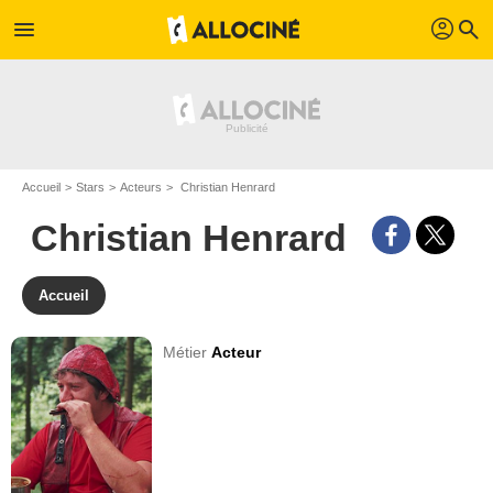
profil
menu
search
Accueil
Stars
Acteurs
Christian Henrard
Christian Henrard
Accueil
Métier
Acteur