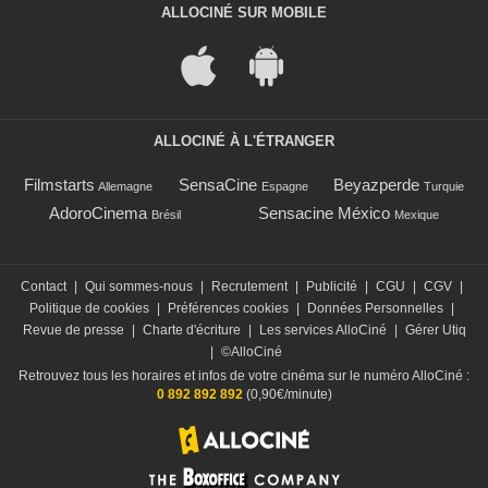
ALLOCINÉ SUR MOBILE
ALLOCINÉ À L'ÉTRANGER
Filmstarts
SensaCine
Beyazperde
Allemagne
Espagne
Turquie
AdoroCinema
Sensacine México
Brésil
Mexique
Contact
|
Qui sommes-nous
|
Recrutement
|
Publicité
|
CGU
|
CGV
|
Politique de cookies
|
Préférences cookies
|
Données Personnelles
|
Revue de presse
|
Charte d'écriture
|
Les services AlloCiné
|
Gérer Utiq
|
©AlloCiné
Retrouvez tous les horaires et infos de votre cinéma sur le numéro AlloCiné :
0 892 892 892
(0,90€/minute)