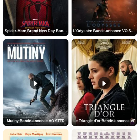
Spider-Man: Brand New Day Bande-annonce VO STFR
L'Odyssée Bande-annonce VO STFR
Mutiny Bande-annonce VO STFR
Le Triangle d'or Bande-annonce VF