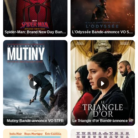
Spider-Man: Brand New Day Bande-annonce VO STFR
L'Odyssée Bande-annonce VO STFR
Mutiny Bande-annonce VO STFR
Le Triangle d'or Bande-annonce VF