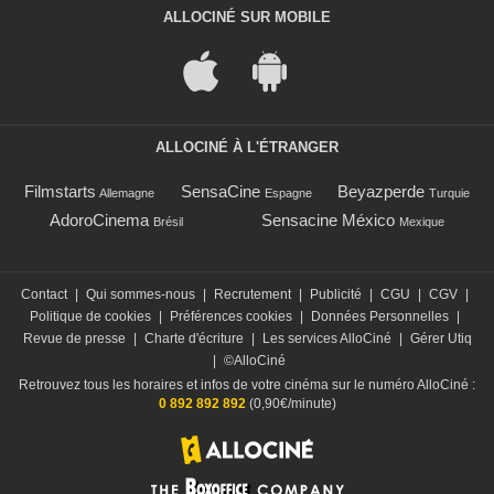
ALLOCINÉ SUR MOBILE
ALLOCINÉ À L'ÉTRANGER
Filmstarts
SensaCine
Beyazperde
Allemagne
Espagne
Turquie
AdoroCinema
Sensacine México
Brésil
Mexique
Contact
|
Qui sommes-nous
|
Recrutement
|
Publicité
|
CGU
|
CGV
|
Politique de cookies
|
Préférences cookies
|
Données Personnelles
|
Revue de presse
|
Charte d'écriture
|
Les services AlloCiné
|
Gérer Utiq
|
©AlloCiné
Retrouvez tous les horaires et infos de votre cinéma sur le numéro AlloCiné :
0 892 892 892
(0,90€/minute)