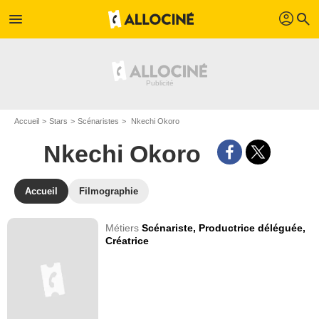
profil
menu
search
Accueil
Stars
Scénaristes
Nkechi Okoro
Nkechi Okoro
Accueil
Filmographie
Métiers
Scénariste,
Productrice déléguée,
Créatrice