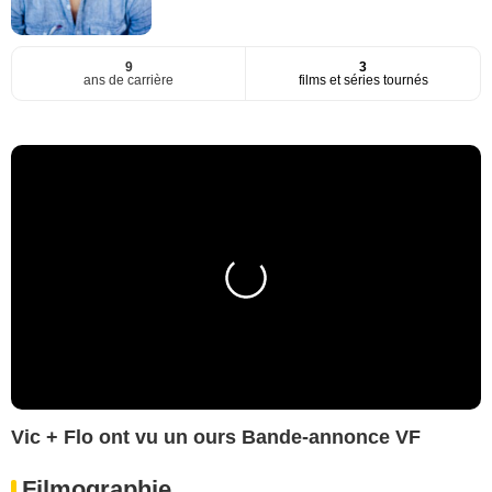
9
3
ans de carrière
films et séries tournés
Vic + Flo ont vu un ours Bande-annonce VF
Filmographie