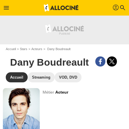
profil
menu
search
Accueil
Stars
Acteurs
Dany Boudreault
Dany Boudreault
Accueil
Streaming
VOD, DVD
Métier
Acteur