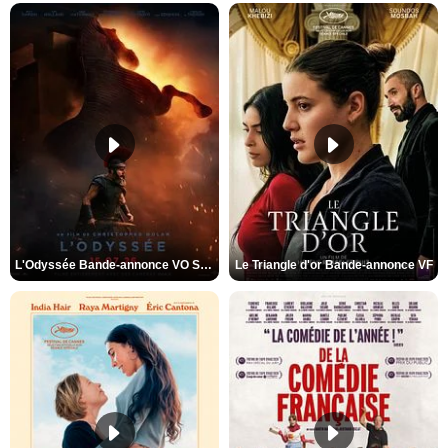
L'Odyssée Bande-annonce VO STFR
Le Triangle d'or Bande-annonce VF