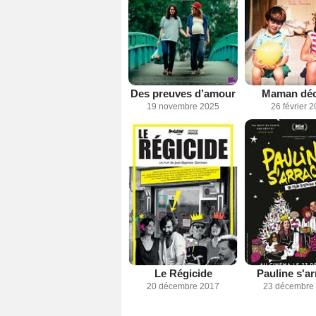
Des preuves d’amour
Maman déc
19 novembre 2025
26 février 
Le Régicide
Pauline s'a
20 décembre 2017
23 décembre