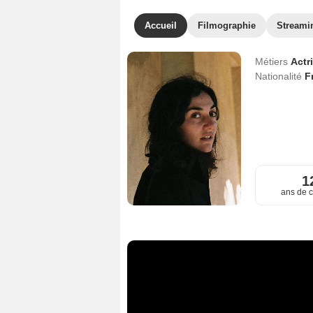
Accueil
Filmographie
Streami
Métiers
Actr
Nationalité
F
1
ans de c