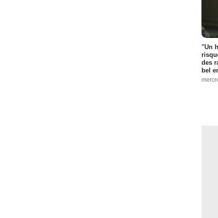
"Un h
risqu
des r
bel 
mercr