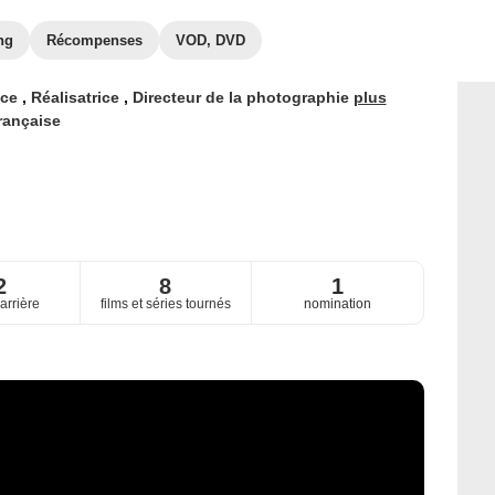
ng
Récompenses
VOD, DVD
ice
,
Réalisatrice
,
Directeur de la photographie
plus
rançaise
2
8
1
arrière
films et séries tournés
nomination