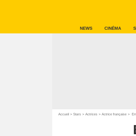
NEWS
CINÉMA
S
Accueil
Stars
Actrices
Actrice française
Emi