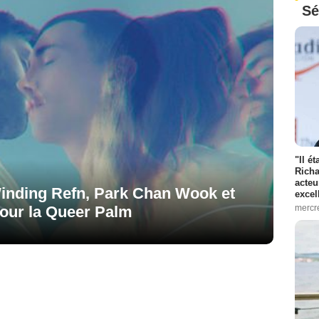
Sé
"Il é
Richa
acteu
inding Refn, Park Chan Wook et
excel
pour la Queer Palm
mercr