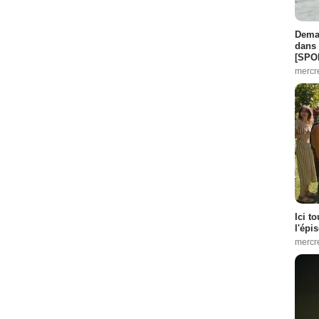
Demai
dans 
[SPO
mercr
Ici t
l'épi
mercr