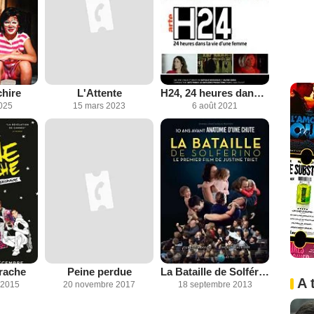
hire
L'Attente
H24, 24 heures dans la vie d'une femme
2025
15 mars 2023
6 août 2021
rrache
Peine perdue
La Bataille de Solférino
A 
 2015
20 novembre 2017
18 septembre 2013