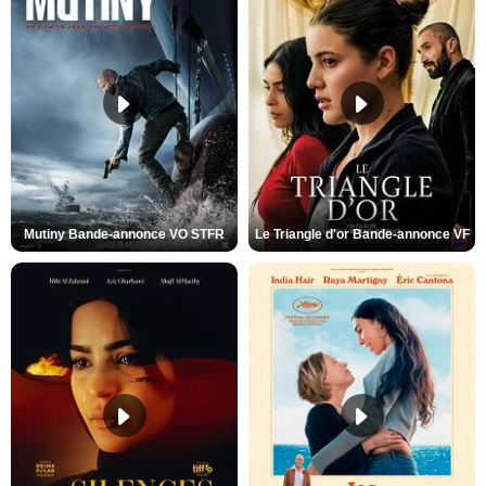
Mutiny Bande-annonce VO STFR
Le Triangle d'or Bande-annonce VF