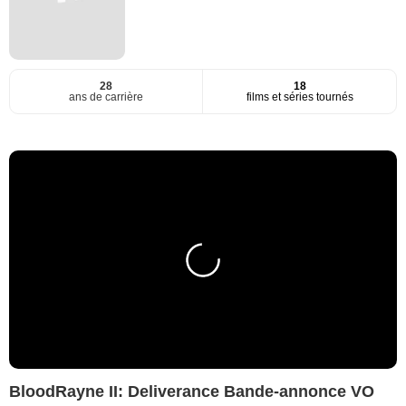
28
18
ans de carrière
films et séries tournés
BloodRayne II: Deliverance Bande-annonce VO