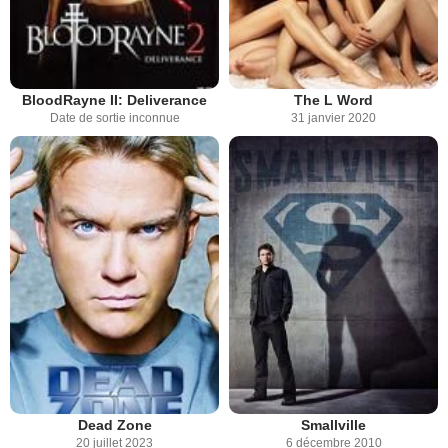
BloodRayne II: Deliverance
The L Word
Date de sortie inconnue
31 janvier 2020
Dead Zone
Smallville
20 juillet 2023
6 décembre 2010