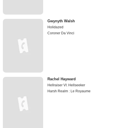
Gwynyth Walsh
Holidazed
Coroner Da Vinci
Rachel Hayward
Hellraiser VI: Hellseeker
Harsh Realm : Le Royaume