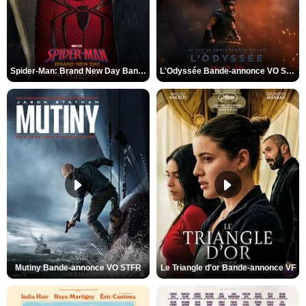
Spider-Man: Brand New Day Bande-annonce VO STFR
L'Odyssée Bande-annonce VO STFR
Mutiny Bande-annonce VO STFR
Le Triangle d'or Bande-annonce VF