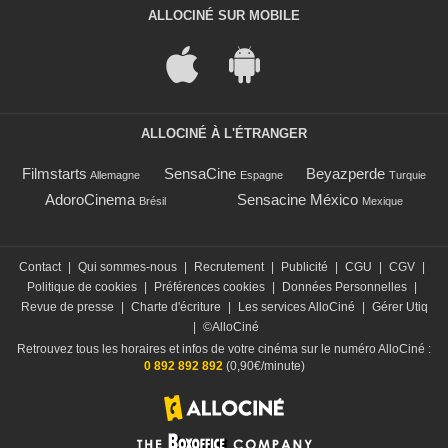
ALLOCINÉ SUR MOBILE
ALLOCINÉ À L'ÉTRANGER
Filmstarts
SensaCine
Beyazperde
Allemagne
Espagne
Turquie
AdoroCinema
Sensacine México
Brésil
Mexique
Contact
|
Qui sommes-nous
|
Recrutement
|
Publicité
|
CGU
|
CGV
|
Politique de cookies
|
Préférences cookies
|
Données Personnelles
|
Revue de presse
|
Charte d'écriture
|
Les services AlloCiné
|
Gérer Utiq
|
©AlloCiné
Retrouvez tous les horaires et infos de votre cinéma sur le numéro AlloCiné :
0 892 892 892
(0,90€/minute)