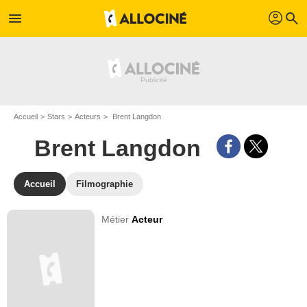
profil
menu
search
Accueil
Stars
Acteurs
Brent Langdon
Brent Langdon
Accueil
Filmographie
Métier
Acteur