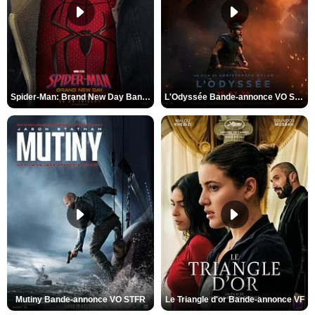
Spider-Man: Brand New Day Bande-annonce VO STFR
L'Odyssée Bande-annonce VO STFR
Mutiny Bande-annonce VO STFR
Le Triangle d'or Bande-annonce VF