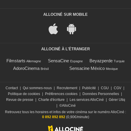
ALLOCINÉ SUR MOBILE
ALLOCINÉ À L'ÉTRANGER
Filmstarts
SensaCine
Beyazperde
Allemagne
Espagne
Turquie
AdoroCinema
Sensacine México
Brésil
Mexique
Contact
|
Qui sommes-nous
|
Recrutement
|
Publicité
|
CGU
|
CGV
|
Politique de cookies
|
Préférences cookies
|
Données Personnelles
|
Revue de presse
|
Charte d'écriture
|
Les services AlloCiné
|
Gérer Utiq
|
©AlloCiné
Retrouvez tous les horaires et infos de votre cinéma sur le numéro AlloCiné :
0 892 892 892
(0,90€/minute)