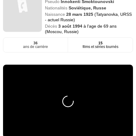
Pseudo
Innokenti Smoktounovski
Nationalités
Soviétique,
Russe
Naissance
28 mars 1925
(Tatyanovka, URSS
- actuel Russie)
Décès
3 août 1994
à l'age de 69 ans
(Moscou, Russie)
36
15
ans de carrière
films et séries tournés