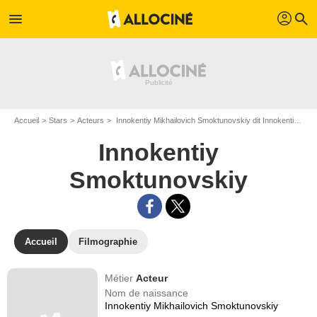
profil
menu
search
Accueil
Stars
Acteurs
Innokentiy Mikhailovich Smoktunovskiy dit Innokentiy Smoktunovskiy
Innokentiy
Smoktunovskiy
Accueil
Filmographie
Métier
Acteur
Nom de naissance
Innokentiy Mikhailovich Smoktunovskiy