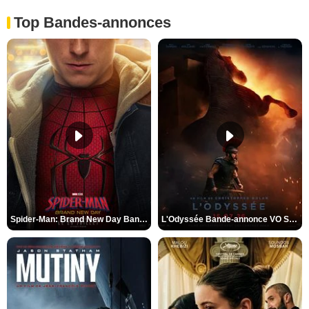
Top Bandes-annonces
Spider-Man: Brand New Day Bande-annonce VO STFR
L'Odyssée Bande-annonce VO STFR