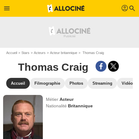
profil
menu
search
Accueil
Stars
Acteurs
Acteur britannique
Thomas Craig
Thomas Craig
Accueil
Filmographie
Photos
Streaming
Vidéos
Métier
Acteur
Nationalité
Britannique