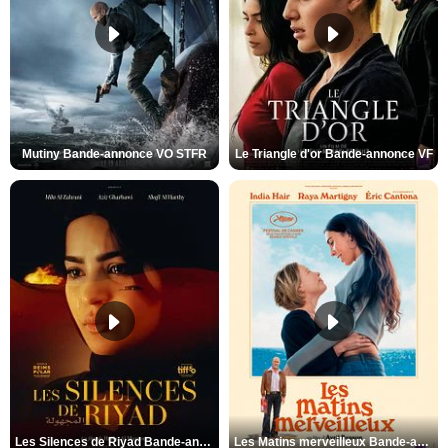
Mutiny Bande-annonce VO STFR
Le Triangle d'or Bande-annonce VF
Les Silences de Riyad Bande-annonce VO STFR
Les Matins merveilleux Bande-annonce VF