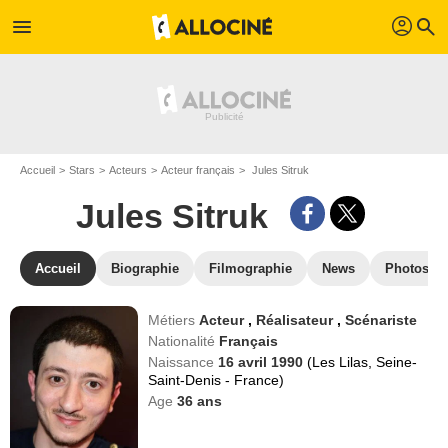
profil
menu
search
Accueil
Stars
Acteurs
Acteur français
Jules Sitruk
Jules Sitruk
Accueil
Biographie
Filmographie
News
Photos
Métiers
Acteur
,
Réalisateur
,
Scénariste
Nationalité
Français
Naissance
16 avril 1990
(Les Lilas, Seine-
Saint-Denis - France)
Age
36
ans