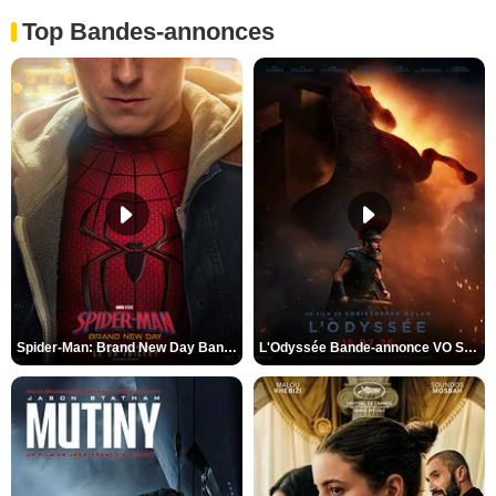
Top Bandes-annonces
Spider-Man: Brand New Day Bande-annonce VO STFR
L'Odyssée Bande-annonce VO STFR