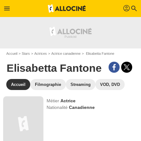
profil
menu
search
Accueil
Stars
Actrices
Actrice canadienne
Elisabetta Fantone
Elisabetta Fantone
Accueil
Filmographie
Streaming
VOD, DVD
Métier
Actrice
Nationalité
Canadienne