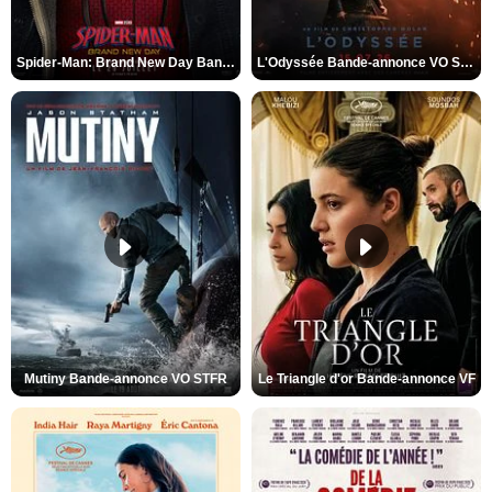
Spider-Man: Brand New Day Bande-annonce VO STFR
L'Odyssée Bande-annonce VO STFR
Mutiny Bande-annonce VO STFR
Le Triangle d'or Bande-annonce VF