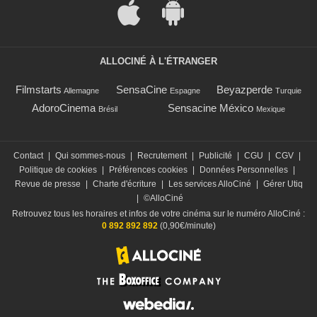
ALLOCINÉ À L'ÉTRANGER
Filmstarts
SensaCine
Beyazperde
Allemagne
Espagne
Turquie
AdoroCinema
Sensacine México
Brésil
Mexique
Contact
|
Qui sommes-nous
|
Recrutement
|
Publicité
|
CGU
|
CGV
|
Politique de cookies
|
Préférences cookies
|
Données Personnelles
|
Revue de presse
|
Charte d'écriture
|
Les services AlloCiné
|
Gérer Utiq
|
©AlloCiné
Retrouvez tous les horaires et infos de votre cinéma sur le numéro AlloCiné :
0 892 892 892
(0,90€/minute)