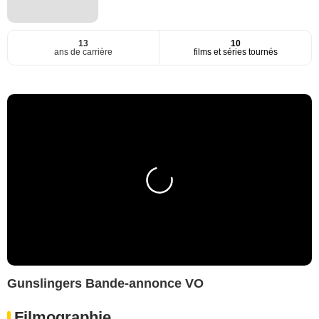
13
10
ans de carrière
films et séries tournés
Gunslingers Bande-annonce VO
Filmographie