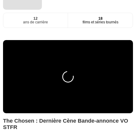
12
18
ans de carrière
films et séries tournés
The Chosen : Dernière Cène Bande-annonce VO
STFR