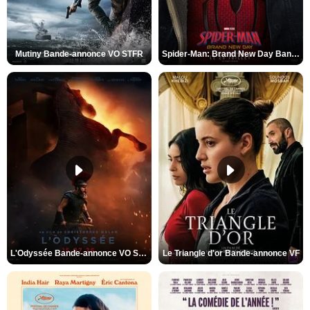
Mutiny Bande-annonce VO STFR
Spider-Man: Brand New Day Bande-annonce VO STFR
L'Odyssée Bande-annonce VO STFR
Le Triangle d'or Bande-annonce VF