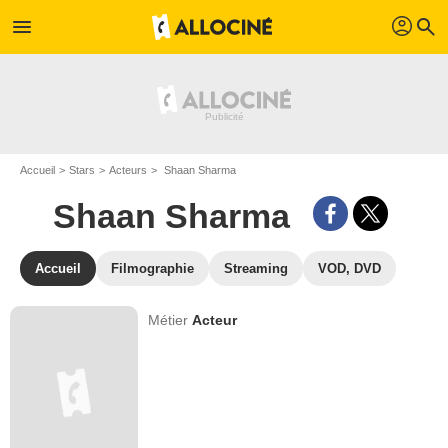
profil
menu
search
Accueil
Stars
Acteurs
Shaan Sharma
Shaan Sharma
Accueil
Filmographie
Streaming
VOD, DVD
Métier
Acteur