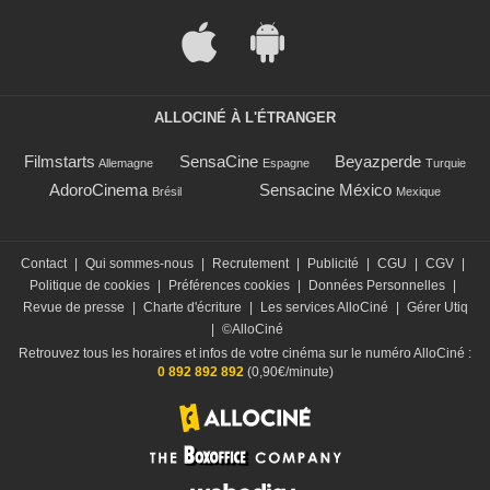
ALLOCINÉ À L'ÉTRANGER
Filmstarts
SensaCine
Beyazperde
Allemagne
Espagne
Turquie
AdoroCinema
Sensacine México
Brésil
Mexique
Contact
|
Qui sommes-nous
|
Recrutement
|
Publicité
|
CGU
|
CGV
|
Politique de cookies
|
Préférences cookies
|
Données Personnelles
|
Revue de presse
|
Charte d'écriture
|
Les services AlloCiné
|
Gérer Utiq
|
©AlloCiné
Retrouvez tous les horaires et infos de votre cinéma sur le numéro AlloCiné :
0 892 892 892
(0,90€/minute)