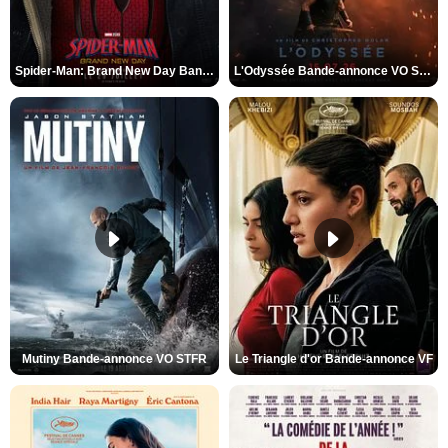
Spider-Man: Brand New Day Bande-annonce VO STFR
L'Odyssée Bande-annonce VO STFR
Mutiny Bande-annonce VO STFR
Le Triangle d'or Bande-annonce VF