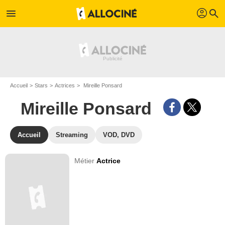
profil
menu
search
Accueil
Stars
Actrices
Mireille Ponsard
Mireille Ponsard
Accueil
Streaming
VOD, DVD
Métier
Actrice