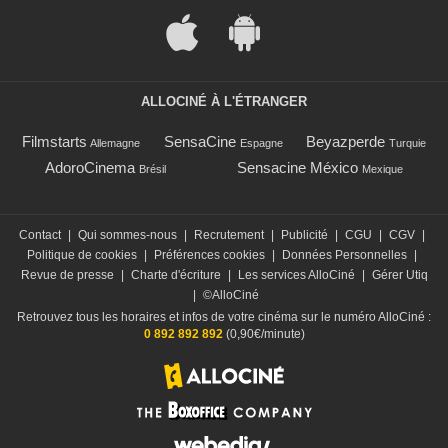
ALLOCINÉ À L'ÉTRANGER
Filmstarts
SensaCine
Beyazperde
Allemagne
Espagne
Turquie
AdoroCinema
Sensacine México
Brésil
Mexique
Contact
|
Qui sommes-nous
|
Recrutement
|
Publicité
|
CGU
|
CGV
|
Politique de cookies
|
Préférences cookies
|
Données Personnelles
|
Revue de presse
|
Charte d'écriture
|
Les services AlloCiné
|
Gérer Utiq
|
©AlloCiné
Retrouvez tous les horaires et infos de votre cinéma sur le numéro AlloCiné :
0 892 892 892
(0,90€/minute)