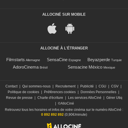
ALLOCINÉ SUR MOBILE
ALLOCINÉ À L'ÉTRANGER
Filmstarts
SensaCine
Beyazperde
Allemagne
Espagne
Turquie
AdoroCinema
Sensacine México
Brésil
Mexique
Contact
|
Qui sommes-nous
|
Recrutement
|
Publicité
|
CGU
|
CGV
|
Politique de cookies
|
Préférences cookies
|
Données Personnelles
|
Revue de presse
|
Charte d'écriture
|
Les services AlloCiné
|
Gérer Utiq
|
©AlloCiné
Retrouvez tous les horaires et infos de votre cinéma sur le numéro AlloCiné :
0 892 892 892
(0,90€/minute)