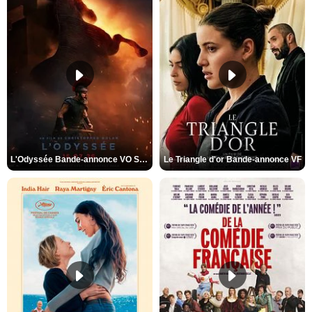
L'Odyssée Bande-annonce VO STFR
Le Triangle d'or Bande-annonce VF