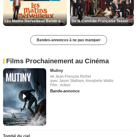
Les Matins merveilleux Bande-annonce VF
De la Comédie-Française Teaser VF
Bandes-annonces à ne pas manquer
Films Prochainement au Cinéma
Mutiny
de Jean-François Richet
avec Jason Statham, Annabelle Wallis
Film - Action
Bande-annonce
Tombé du ciel