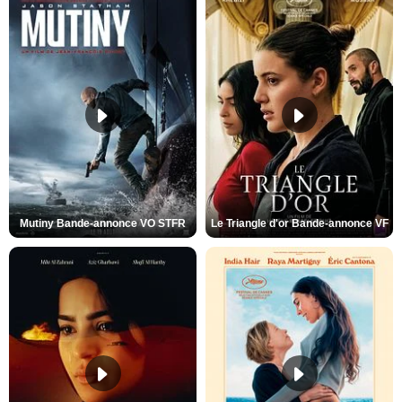
Mutiny Bande-annonce VO STFR
Le Triangle d'or Bande-annonce VF