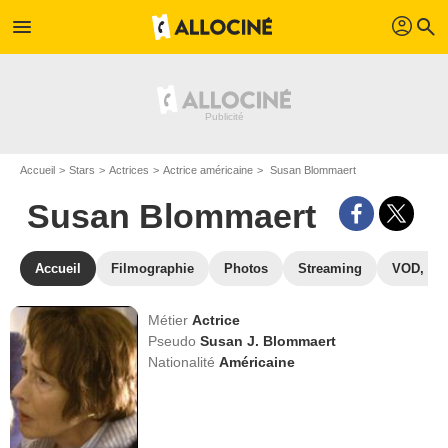
profil
menu
search
Accueil
Stars
Actrices
Actrice américaine
Susan Blommaert
Susan Blommaert
Accueil
Filmographie
Photos
Streaming
VOD, DV
Métier
Actrice
Pseudo
Susan J. Blommaert
Nationalité
Américaine