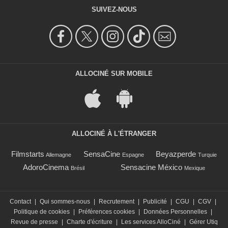
SUIVEZ-NOUS
ALLOCINÉ SUR MOBILE
ALLOCINÉ À L'ÉTRANGER
Filmstarts
SensaCine
Beyazperde
Allemagne
Espagne
Turquie
AdoroCinema
Sensacine México
Brésil
Mexique
Contact
|
Qui sommes-nous
|
Recrutement
|
Publicité
|
CGU
|
CGV
|
Politique de cookies
|
Préférences cookies
|
Données Personnelles
|
Revue de presse
|
Charte d'écriture
|
Les services AlloCiné
|
Gérer Utiq