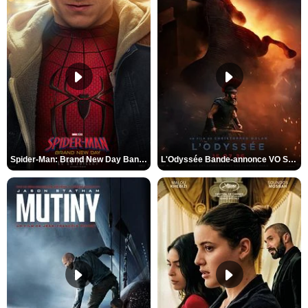
Spider-Man: Brand New Day Bande-annonce VO STFR
L'Odyssée Bande-annonce VO STFR