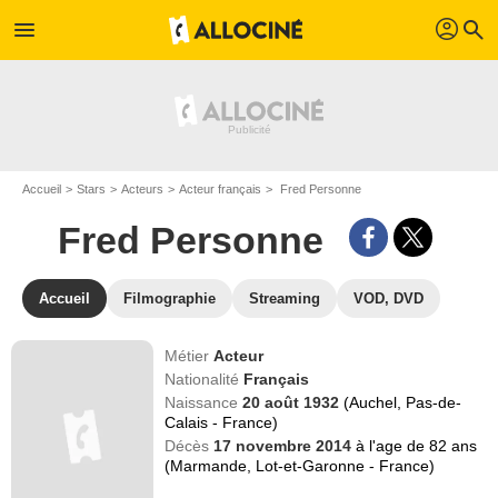
profil
menu
search
Accueil
Stars
Acteurs
Acteur français
Fred Personne
Fred Personne
Accueil
Filmographie
Streaming
VOD, DVD
Métier
Acteur
Nationalité
Français
Naissance
20 août 1932
(Auchel, Pas-de-
Calais - France)
Décès
17 novembre 2014
à l'age de 82 ans
(Marmande, Lot-et-Garonne - France)