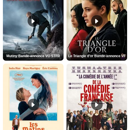
Mutiny Bande-annonce VO STFR
Le Triangle d'or Bande-annonce VF