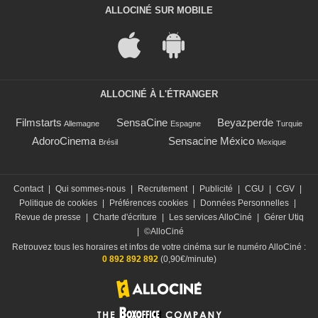
ALLOCINÉ SUR MOBILE
ALLOCINÉ À L'ÉTRANGER
Filmstarts
SensaCine
Beyazperde
Allemagne
Espagne
Turquie
AdoroCinema
Sensacine México
Brésil
Mexique
Contact
|
Qui sommes-nous
|
Recrutement
|
Publicité
|
CGU
|
CGV
|
Politique de cookies
|
Préférences cookies
|
Données Personnelles
|
Revue de presse
|
Charte d'écriture
|
Les services AlloCiné
|
Gérer Utiq
|
©AlloCiné
Retrouvez tous les horaires et infos de votre cinéma sur le numéro AlloCiné :
0 892 892 892
(0,90€/minute)