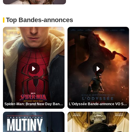
Top Bandes-annonces
Spider-Man: Brand New Day Bande-annonce VO STFR
L'Odyssée Bande-annonce VO STFR