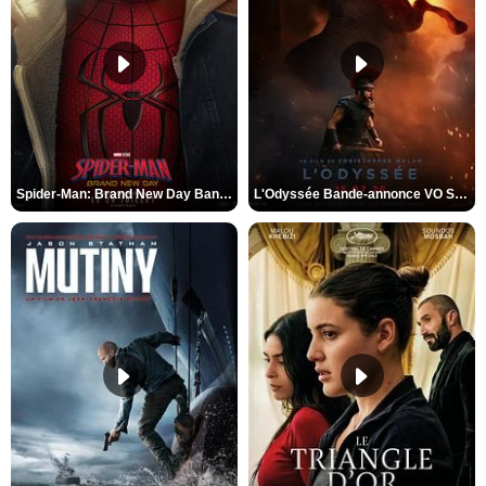
Spider-Man: Brand New Day Bande-annonce VO STFR
L'Odyssée Bande-annonce VO STFR