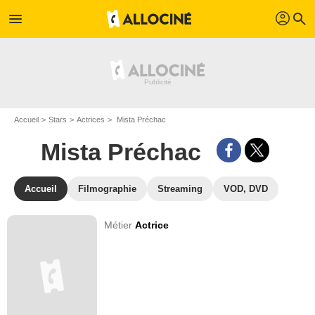
profil
menu
search
Accueil
Stars
Actrices
Mista Préchac
Mista Préchac
Accueil
Filmographie
Streaming
VOD, DVD
Métier
Actrice