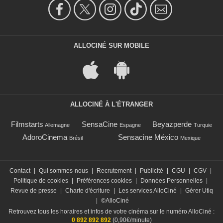
ALLOCINÉ SUR MOBILE
ALLOCINÉ À L'ÉTRANGER
Filmstarts
SensaCine
Beyazperde
Allemagne
Espagne
Turquie
AdoroCinema
Sensacine México
Brésil
Mexique
Contact
|
Qui sommes-nous
|
Recrutement
|
Publicité
|
CGU
|
CGV
|
Politique de cookies
|
Préférences cookies
|
Données Personnelles
|
Revue de presse
|
Charte d'écriture
|
Les services AlloCiné
|
Gérer Utiq
|
©AlloCiné
Retrouvez tous les horaires et infos de votre cinéma sur le numéro AlloCiné :
0 892 892 892
(0,90€/minute)