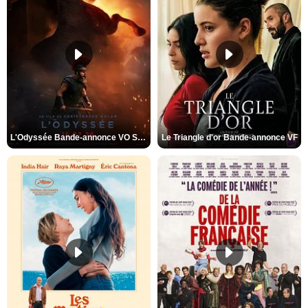
L'Odyssée Bande-annonce VO STFR
Le Triangle d'or Bande-annonce VF