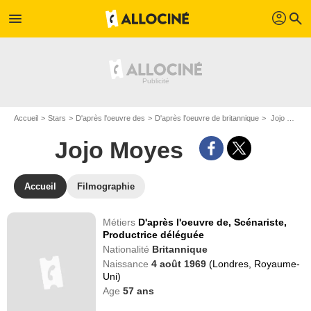
profil
menu
search
Accueil
Stars
D'après l'oeuvre des
D'après l'oeuvre de britannique
Jojo Moyes
Jojo Moyes
Accueil
Filmographie
Métiers
D'après l'oeuvre de,
Scénariste,
Productrice déléguée
Nationalité
Britannique
Naissance
4 août 1969
(Londres, Royaume-
Uni)
Age
57
ans