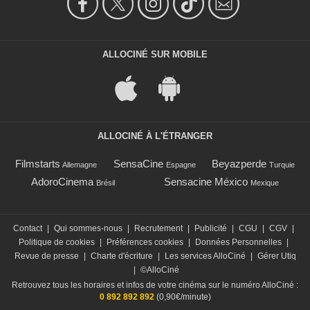
ALLOCINÉ SUR MOBILE
ALLOCINÉ À L'ÉTRANGER
Filmstarts
SensaCine
Beyazperde
Allemagne
Espagne
Turquie
AdoroCinema
Sensacine México
Brésil
Mexique
Contact
|
Qui sommes-nous
|
Recrutement
|
Publicité
|
CGU
|
CGV
|
Politique de cookies
|
Préférences cookies
|
Données Personnelles
|
Revue de presse
|
Charte d'écriture
|
Les services AlloCiné
|
Gérer Utiq
|
©AlloCiné
Retrouvez tous les horaires et infos de votre cinéma sur le numéro AlloCiné :
0 892 892 892
(0,90€/minute)