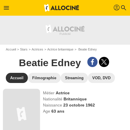
profil
menu
search
Accueil
Stars
Actrices
Actrice britannique
Beatie Edney
Beatie Edney
Accueil
Filmographie
Streaming
VOD, DVD
Métier
Actrice
Nationalité
Britannique
Naissance
23 octobre 1962
Age
63
ans