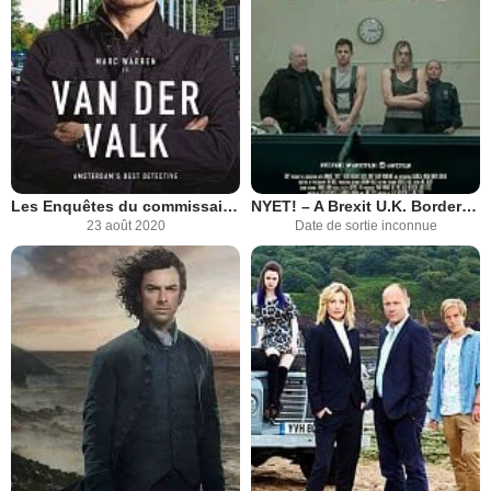
Les Enquêtes du commissaire Van der Valk
NYET! – A Brexit U.K. Border Farce
23 août 2020
Date de sortie inconnue