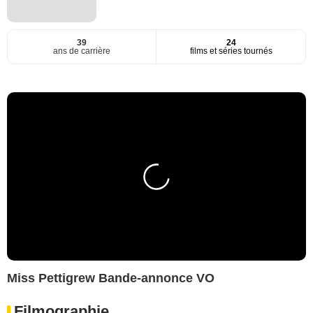
39
24
ans de carrière
films et séries tournés
Miss Pettigrew Bande-annonce VO
Filmographie