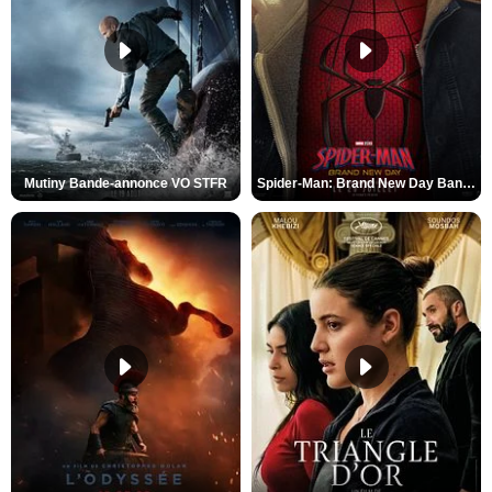
Mutiny Bande-annonce VO STFR
Spider-Man: Brand New Day Bande-annonce VO STFR