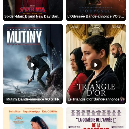
Spider-Man: Brand New Day Bande-annonce VO STFR
L'Odyssée Bande-annonce VO STFR
Mutiny Bande-annonce VO STFR
Le Triangle d'or Bande-annonce VF