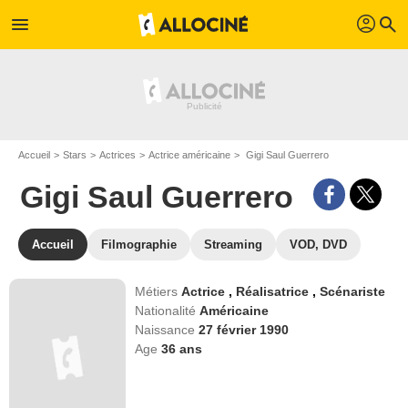
profil
menu
search
Accueil
Stars
Actrices
Actrice américaine
Gigi Saul Guerrero
Gigi Saul Guerrero
Accueil
Filmographie
Streaming
VOD, DVD
Métiers
Actrice
,
Réalisatrice
,
Scénariste
Nationalité
Américaine
Naissance
27 février 1990
Age
36
ans