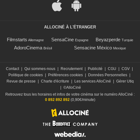
ALLOCINÉ À L'ÉTRANGER
Filmstarts
SensaCine
Beyazperde
Allemagne
Espagne
Turquie
AdoroCinema
Sensacine México
Brésil
Mexique
Contact
|
Qui sommes-nous
|
Recrutement
|
Publicité
|
CGU
|
CGV
|
Politique de cookies
|
Préférences cookies
|
Données Personnelles
|
Revue de presse
|
Charte d'écriture
|
Les services AlloCiné
|
Gérer Utiq
|
©AlloCiné
Retrouvez tous les horaires et infos de votre cinéma sur le numéro AlloCiné :
0 892 892 892
(0,90€/minute)