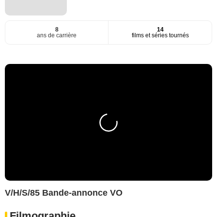
8
14
ans de carrière
films et séries tournés
V/H/S/85 Bande-annonce VO
Filmographie