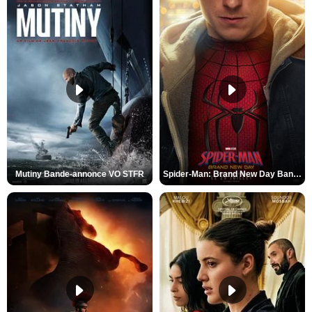
Mutiny Bande-annonce VO STFR
Spider-Man: Brand New Day Bande-annonce VO STFR