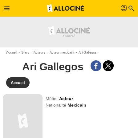
profil
menu
search
Accueil
Stars
Acteurs
Acteur mexicain
Ari Gallegos
Ari Gallegos
Accueil
Métier
Acteur
Nationalité
Mexicain