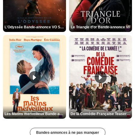
L'Odyssée Bande-annonce VO STFR
Le Triangle d'or Bande-annonce VF
Les Matins merveilleux Bande-annonce VF
De la Comédie-Française Teaser VF
Bandes-annonces à ne pas manquer