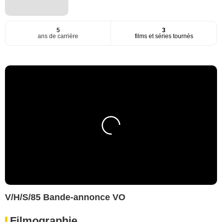
5
3
ans de carrière
films et séries tournés
V/H/S/85 Bande-annonce VO
Filmographie