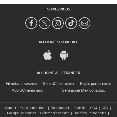
SUIVEZ-NOUS
ALLOCINÉ SUR MOBILE
ALLOCINÉ À L'ÉTRANGER
Filmstarts
SensaCine
Beyazperde
Allemagne
Espagne
Turquie
AdoroCinema
Sensacine México
Brésil
Mexique
Contact
|
Qui sommes-nous
|
Recrutement
|
Publicité
|
CGU
|
CGV
|
Politique de cookies
|
Préférences cookies
|
Données Personnelles
|