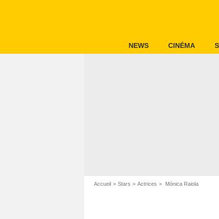
NEWS
CINÉMA
S
Accueil
Stars
Actrices
Mónica Raiola