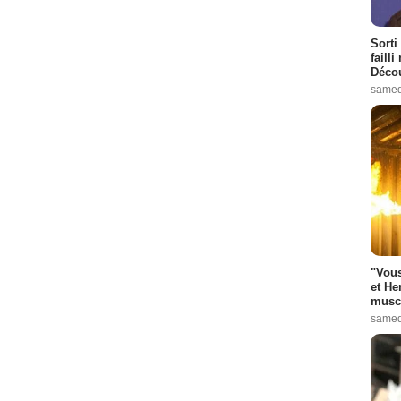
Sorti
failli
Décou
samed
"Vous
et He
muscl
samed