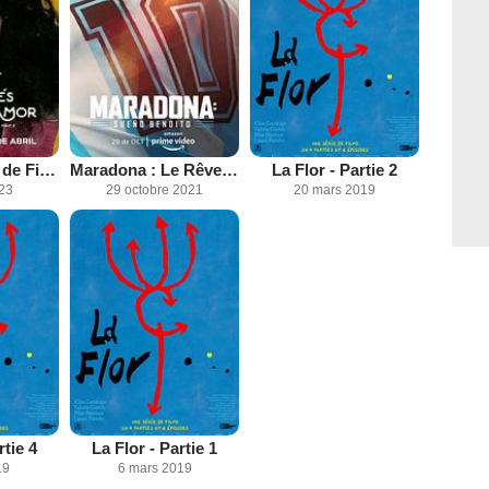
La Vie en rock de Fito Páez
Maradona : Le Rêve Béni
La Flor - Partie 2
023
29 octobre 2021
20 mars 2019
rtie 4
La Flor - Partie 1
19
6 mars 2019