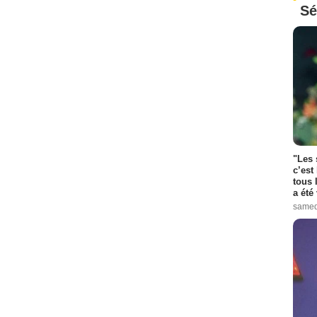
Sé
"Les 
c’est
tous 
a été 
samed