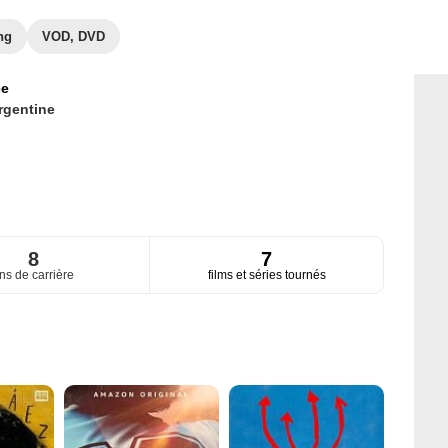
ng
VOD, DVD
ce
rgentine
8
7
ns de carrière
films et séries tournés