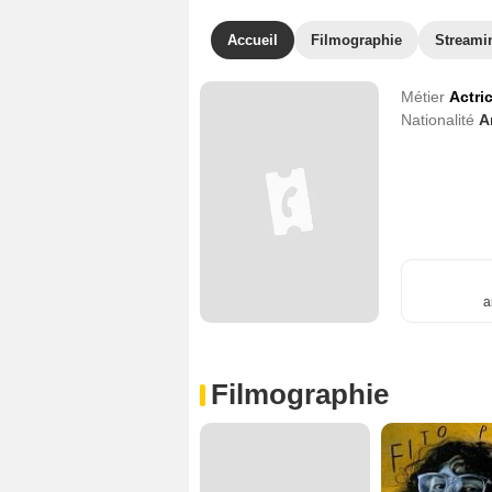
Accueil
Filmographie
Streami
Métier
Actri
Nationalité
A
a
Filmographie