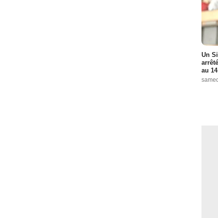
Un Si
arrêt
au 14
samed