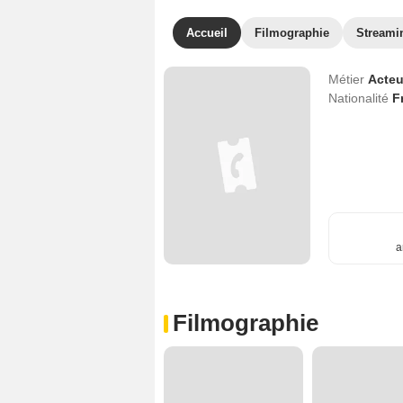
Accueil
Filmographie
Streami
Métier
Acteu
Nationalité
F
a
Filmographie