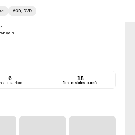
ng
VOD, DVD
r
rançais
6
18
ns de carrière
films et séries tournés