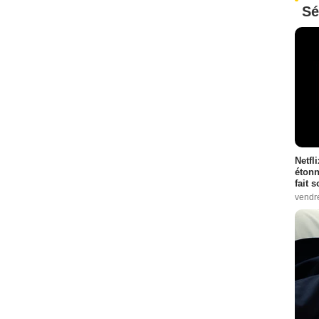
Sé
Netfl
étonn
fait 
vendr