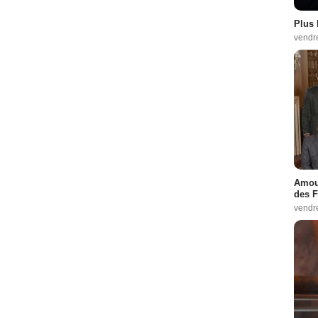
Plus 
vendr
Amour
des F
vendr