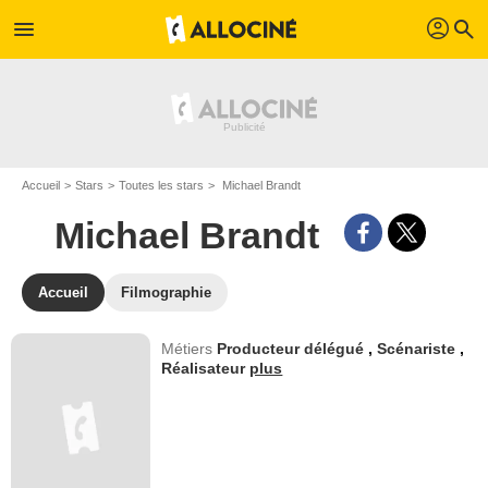
profil
menu
search
Accueil
Stars
Toutes les stars
Michael Brandt
Michael Brandt
Accueil
Filmographie
Métiers
Producteur délégué
,
Scénariste
,
Réalisateur
plus