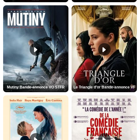
Mutiny Bande-annonce VO STFR
Le Triangle d'or Bande-annonce VF