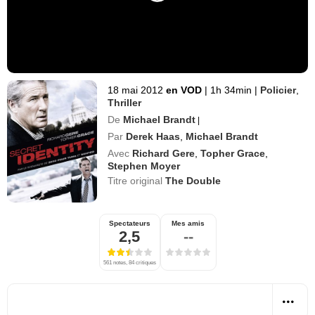
18 mai 2012
en VOD
|
1h 34min
|
Policier
,
Thriller
De
Michael Brandt
|
Par
Derek Haas
,
Michael Brandt
Avec
Richard Gere
,
Topher Grace
,
Stephen Moyer
Titre original
The Double
Spectateurs
Mes amis
2,5
--
561 notes, 84 critiques