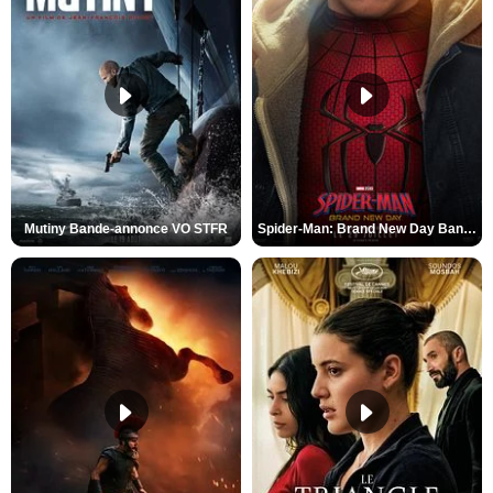
Mutiny Bande-annonce VO STFR
Spider-Man: Brand New Day Bande-annonce VO STFR