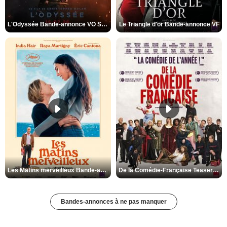
L'Odyssée Bande-annonce VO STFR
Le Triangle d'or Bande-annonce VF
Les Matins merveilleux Bande-annonce VF
De la Comédie-Française Teaser VF
Bandes-annonces à ne pas manquer