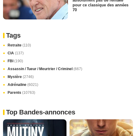
absolument pas de remake
pour ce classique des années
70
Tags
Retraite
(110)
CIA
(137)
FBI
(190)
Assassin / Tueur / Meurtrier / Criminel
(667)
Mystère
(2746)
Adrénaline
(6021)
Parents
(10763)
Top Bandes-annonces