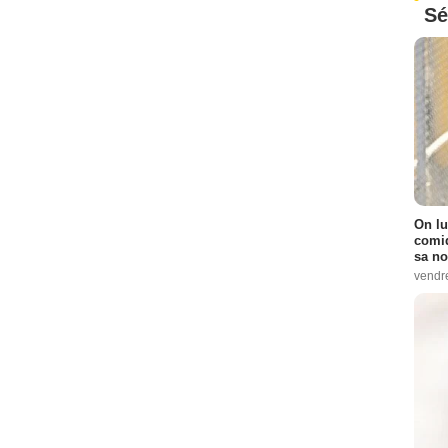
Sé
On lu
comiq
sa no
vendr