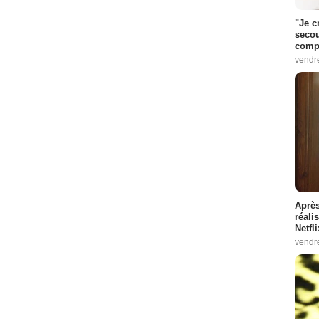
"Je c
secou
compo
vendr
Après
réali
Netfl
vendr