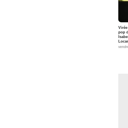
Virée
pop d
Isabe
Loca
vendr