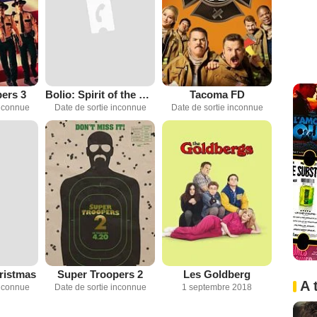
ers 3
Bolio: Spirit of the Mustang
Tacoma FD
inconnue
Date de sortie inconnue
Date de sortie inconnue
ristmas
Super Troopers 2
Les Goldberg
A 
inconnue
Date de sortie inconnue
1 septembre 2018