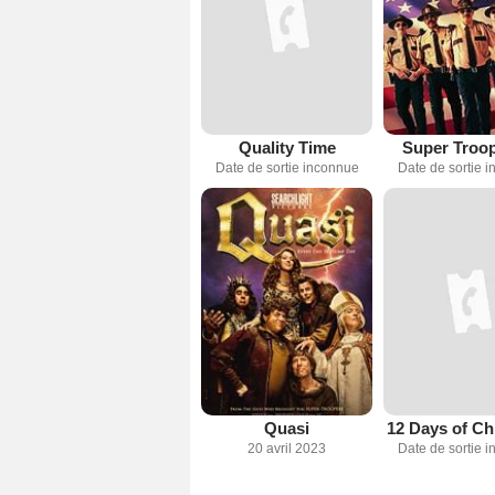
Quality Time
Super Troop
Date de sortie inconnue
Date de sortie 
Quasi
12 Days of Ch
20 avril 2023
Date de sortie 