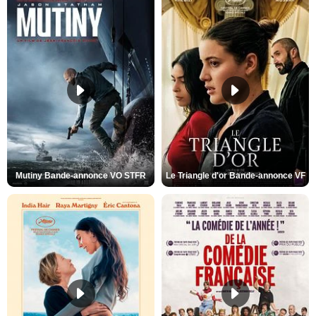
Mutiny Bande-annonce VO STFR
Le Triangle d'or Bande-annonce VF