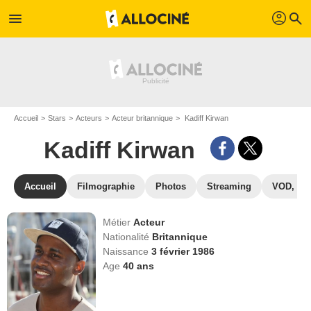
profil
menu
search
Accueil
Stars
Acteurs
Acteur britannique
Kadiff Kirwan
Kadiff Kirwan
Accueil
Filmographie
Photos
Streaming
VOD, DV
Métier
Acteur
Nationalité
Britannique
Naissance
3 février 1986
Age
40
ans