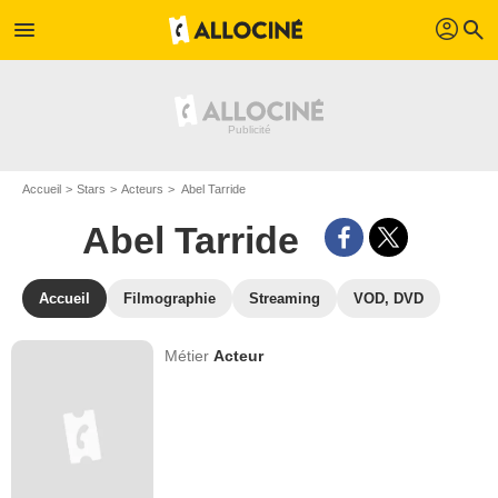
profil
menu
search
Accueil
Stars
Acteurs
Abel Tarride
Abel Tarride
Accueil
Filmographie
Streaming
VOD, DVD
Métier
Acteur