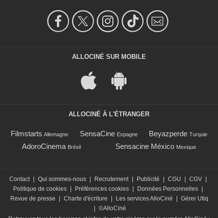
ALLOCINÉ SUR MOBILE
ALLOCINÉ À L'ÉTRANGER
Filmstarts
SensaCine
Beyazperde
Allemagne
Espagne
Turquie
AdoroCinema
Sensacine México
Brésil
Mexique
Contact
|
Qui sommes-nous
|
Recrutement
|
Publicité
|
CGU
|
CGV
|
Politique de cookies
|
Préférences cookies
|
Données Personnelles
|
Revue de presse
|
Charte d'écriture
|
Les services AlloCiné
|
Gérer Utiq
|
©AlloCiné