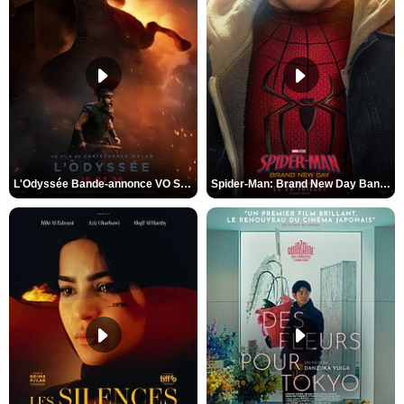
L'Odyssée Bande-annonce VO STFR
Spider-Man: Brand New Day Bande-annonce VO STFR