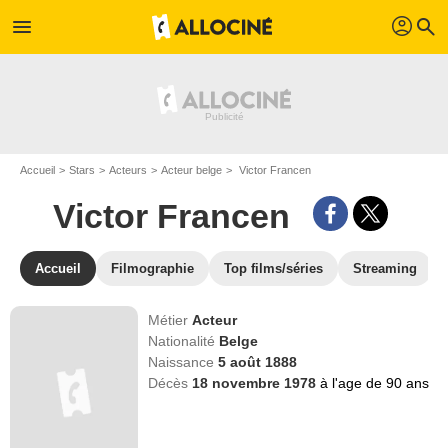
profil
menu
search
Accueil
Stars
Acteurs
Acteur belge
Victor Francen
Victor Francen
Accueil
Filmographie
Top films/séries
Streaming
Métier
Acteur
Nationalité
Belge
Naissance
5 août 1888
Décès
18 novembre 1978
à l'age de 90 ans