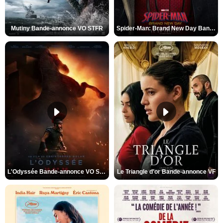
Mutiny Bande-annonce VO STFR
Spider-Man: Brand New Day Bande-annonce VO STFR
L'Odyssée Bande-annonce VO STFR
Le Triangle d'or Bande-annonce VF