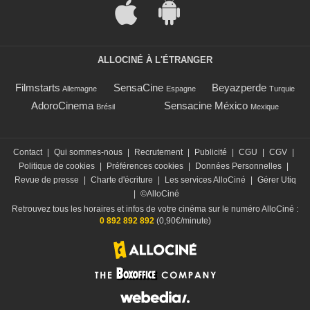
ALLOCINÉ À L'ÉTRANGER
Filmstarts
SensaCine
Beyazperde
Allemagne
Espagne
Turquie
AdoroCinema
Sensacine México
Brésil
Mexique
Contact
|
Qui sommes-nous
|
Recrutement
|
Publicité
|
CGU
|
CGV
|
Politique de cookies
|
Préférences cookies
|
Données Personnelles
|
Revue de presse
|
Charte d'écriture
|
Les services AlloCiné
|
Gérer Utiq
|
©AlloCiné
Retrouvez tous les horaires et infos de votre cinéma sur le numéro AlloCiné :
0 892 892 892
(0,90€/minute)