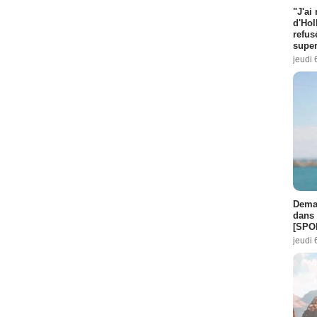
"J'ai
d'Hol
refus
super
jeudi 
Demai
dans 
[SPO
jeudi 