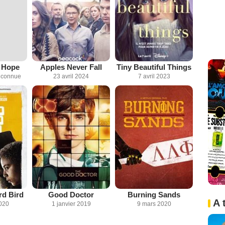
 Hope
Apples Never Fall
Tiny Beautiful Things
inconnue
23 avril 2024
7 avril 2023
d Bird
Good Doctor
Burning Sands
A 
020
1 janvier 2019
9 mars 2020