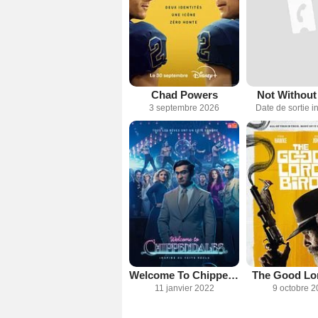
Chad Powers
Not Without
3 septembre 2026
Date de sortie 
Welcome To Chippendales
The Good Lor
11 janvier 2022
9 octobre 2