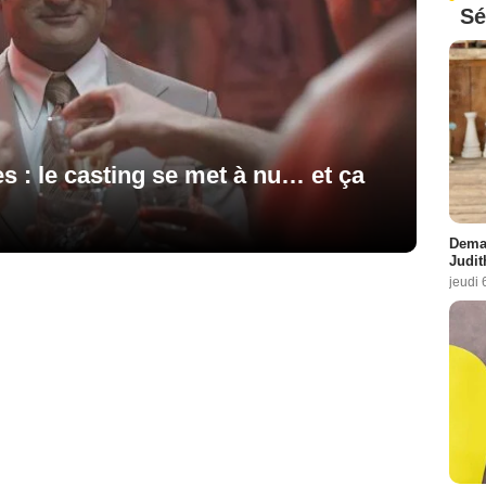
Sé
 : le casting se met à nu… et ça
Demai
Judit
jeudi 