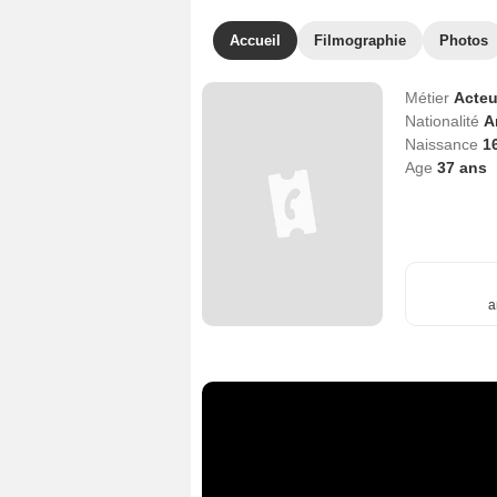
Accueil
Filmographie
Photos
Métier
Acteu
Nationalité
A
Naissance
1
Age
37
ans
a