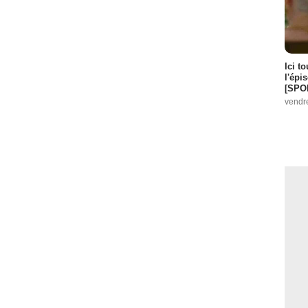
Ici t
l'épi
[SPO
vendr