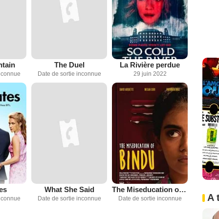
tain
The Duel
La Rivière perdue
inconnue
Date de sortie inconnue
29 juin 2022
es
What She Said
The Miseducation of Bindu
A 
inconnue
Date de sortie inconnue
Date de sortie inconnue