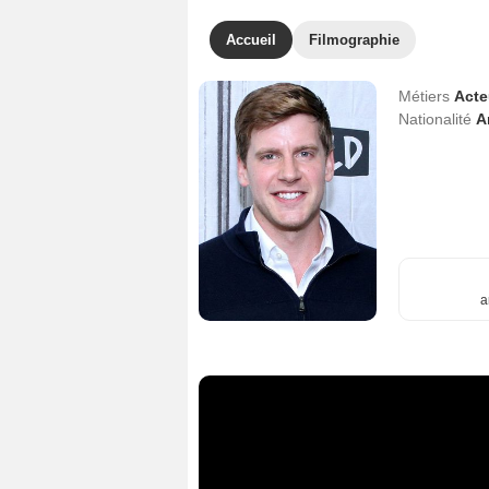
Accueil
Filmographie
Métiers
Act
Nationalité
A
a