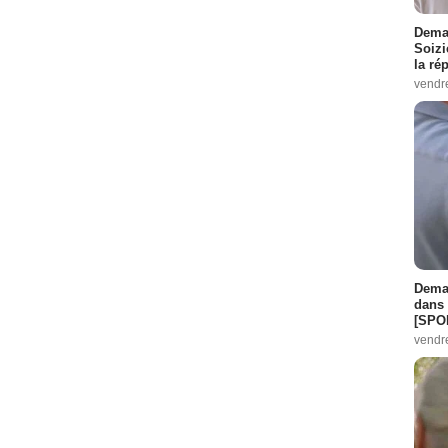
Demai
Soizi
la ré
vendr
Demai
dans 
[SPO
vendr