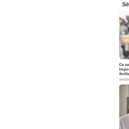
Sé
Ce so
Impos
thrill
vendr