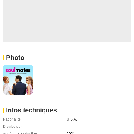
Photo
Infos techniques
Nationalité
U.S.A.
Distributeur
-
Année de production
2021