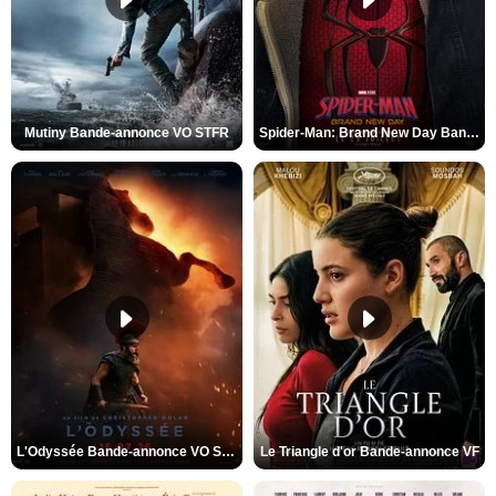
Mutiny Bande-annonce VO STFR
Spider-Man: Brand New Day Bande-annonce VO STFR
L'Odyssée Bande-annonce VO STFR
Le Triangle d'or Bande-annonce VF