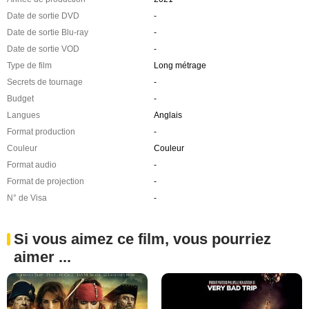
Date de sortie DVD
-
Date de sortie Blu-ray
-
Date de sortie VOD
-
Type de film
Long métrage
Secrets de tournage
-
Budget
-
Langues
Anglais
Format production
-
Couleur
Couleur
Format audio
-
Format de projection
-
N° de Visa
-
Si vous aimez ce film, vous pourriez
aimer ...