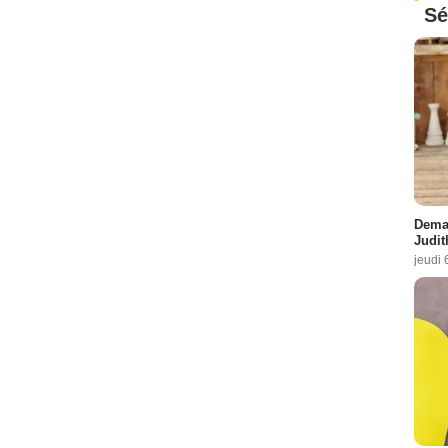
Sé
Demai
Judit
jeudi 