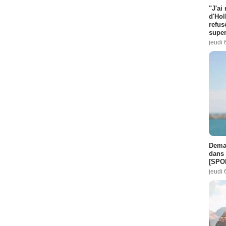
"J'ai
d'Hol
refus
super
jeudi 
Demai
dans 
[SPO
jeudi 