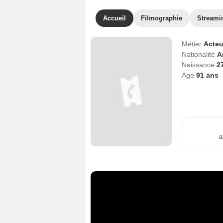
Accueil
Filmographie
Streami
Métier
Acteu
Nationalité
A
Naissance
2
Age
91
ans
a