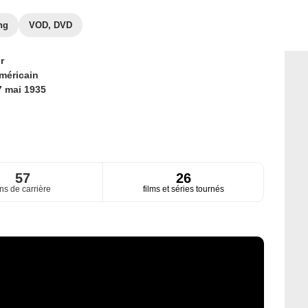
ng
VOD, DVD
r
méricain
7 mai 1935
57
26
ns de carrière
films et séries tournés