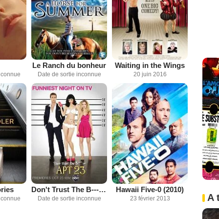
Le Ranch du bonheur
Waiting in the Wings
inconnue
Date de sortie inconnue
20 juin 2016
ries
Don't Trust The B---- in Apartment 23
Hawaii Five-0 (2010)
A 
inconnue
Date de sortie inconnue
23 février 2013