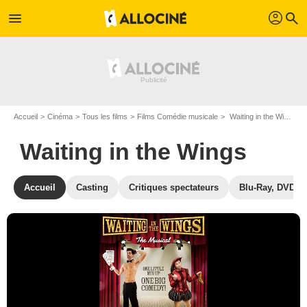
profil
menu
search
Accueil
Cinéma
Tous les films
Films Comédie musicale
Waiting in the Wings
Waiting in the Wings
Accueil
Casting
Critiques spectateurs
Blu-Ray, DVD