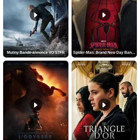
Mutiny Bande-annonce VO STFR
Spider-Man: Brand New Day Bande-annonce VO STFR