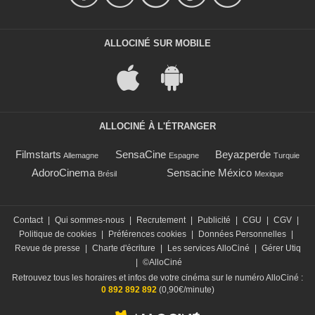
ALLOCINÉ SUR MOBILE
ALLOCINÉ À L'ÉTRANGER
Filmstarts
SensaCine
Beyazperde
Allemagne
Espagne
Turquie
AdoroCinema
Sensacine México
Brésil
Mexique
Contact
|
Qui sommes-nous
|
Recrutement
|
Publicité
|
CGU
|
CGV
|
Politique de cookies
|
Préférences cookies
|
Données Personnelles
|
Revue de presse
|
Charte d'écriture
|
Les services AlloCiné
|
Gérer Utiq
|
©AlloCiné
Retrouvez tous les horaires et infos de votre cinéma sur le numéro AlloCiné :
0 892 892 892
(0,90€/minute)