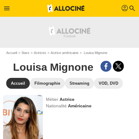
profil
menu
search
Accueil
Stars
Actrices
Actrice américaine
Louisa Mignone
Louisa Mignone
Accueil
Filmographie
Streaming
VOD, DVD
Métier
Actrice
Nationalité
Américaine