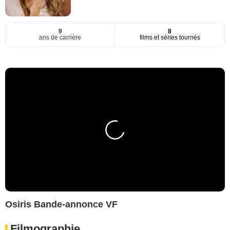
9
8
ans de carrière
films et séries tournés
Osiris Bande-annonce VF
Filmographie