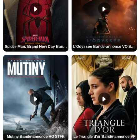
Spider-Man: Brand New Day Bande-annonce VO STFR
L'Odyssée Bande-annonce VO STFR
Mutiny Bande-annonce VO STFR
Le Triangle d'or Bande-annonce VF